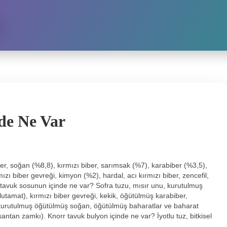
de Ne Var
ker, soğan (%8,8), kırmızı biber, sarımsak (%7), karabiber (%3,5),
mızı biber gevreği, kimyon (%2), hardal, acı kırmızı biber, zencefil,
avuk sosunun içinde ne var? Sofra tuzu, mısır unu, kurutulmuş
lutamat), kırmızı biber gevreği, kekik, öğütülmüş karabiber,
urutulmuş öğütülmüş soğan, öğütülmüş baharatlar ve baharat
ntan zamkı). Knorr tavuk bulyon içinde ne var? İyotlu tuz, bitkisel