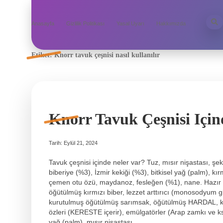
Anasayfa
Gizlilik Politikası
Yasal Uyarı
Hakkımızda
Etiket:
Knorr tavuk çeşnisi nasıl kullanılır
Knorr Tavuk Çeşnisi Için
Tarih: Eylül 21, 2024
Tavuk çeşnisi içinde neler var? Tuz, mısır nişastası, şe
biberiye (%3), İzmir kekiği (%3), bitkisel yağ (palm), kır
çemen otu özü, maydanoz, fesleğen (%1), nane. Hazır t
öğütülmüş kırmızı biber, lezzet arttırıcı (monosodyum g
kurutulmuş öğütülmüş sarımsak, öğütülmüş HARDAL, k
özleri (KERESTE içerir), emülgatörler (Arap zamkı ve ksa
yağ (palm), mısır nişastası,…