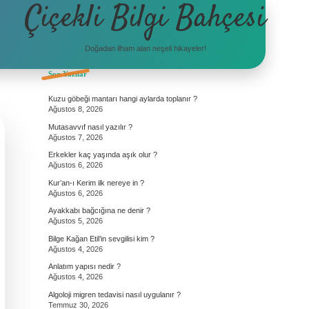
Çiçekli Bilgi Bahçesi
Doğadan ilham alan neşeli hikayeler!
Sidebar
Son Yazılar
Kuzu göbeği mantarı hangi aylarda toplanır ?
Ağustos 8, 2026
Mutasavvıf nasıl yazılır ?
Ağustos 7, 2026
Erkekler kaç yaşında aşık olur ?
Ağustos 6, 2026
Kur’an-ı Kerim ilk nereye in ?
Ağustos 6, 2026
Ayakkabı bağcığına ne denir ?
Ağustos 5, 2026
Bilge Kağan Etil’in sevgilisi kim ?
Ağustos 4, 2026
Anlatım yapısı nedir ?
Ağustos 4, 2026
Algoloji migren tedavisi nasıl uygulanır ?
Temmuz 30, 2026