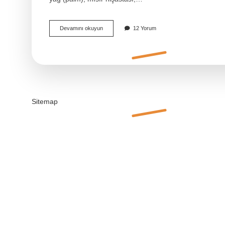
Knorr
Devamını okuyun
12 Yorum
Tavuk
Çeşnisi
Içinde
Ne
Var
Sitemap