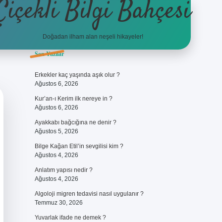
Çiçekli Bilgi Bahçesi
Doğadan ilham alan neşeli hikayeler!
Sidebar
Son Yazılar
https://hiltonbet-giris.com/
bete
Erkekler kaç yaşında aşık olur ?
Ağustos 6, 2026
Kur’an-ı Kerim ilk nereye in ?
Ağustos 6, 2026
Ayakkabı bağcığına ne denir ?
Ağustos 5, 2026
Bilge Kağan Etil’in sevgilisi kim ?
Ağustos 4, 2026
Anlatım yapısı nedir ?
Ağustos 4, 2026
Algoloji migren tedavisi nasıl uygulanır ?
Temmuz 30, 2026
Yuvarlak ifade ne demek ?