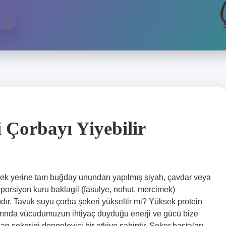
 Çorbayı Yiyebilir
kmek yerine tam buğday unundan yapılmış siyah, çavdar veya
 porsiyon kuru baklagil (fasulye, nohut, mercimek)
lıdır. Tavuk suyu çorba şekeri yükseltir mi? Yüksek protein
arında vücudumuzun ihtiyaç duyduğu enerji ve gücü bize
an şekerini dengeleyici bir etkiye sahiptir. Şeker hastaları