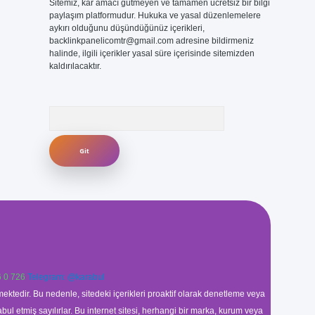
Sitemiz, kar amacı gütmeyen ve tamamen ücretsiz bir bilgi
paylaşım platformudur. Hukuka ve yasal düzenlemelere
aykırı olduğunu düşündüğünüz içerikleri,
backlinkpanelicomtr@gmail.com
adresine bildirmeniz
halinde, ilgili içerikler yasal süre içerisinde sitemizden
kaldırılacaktır.
Arama
 0 726
Telegram: @karabul
ektedir. Bu nedenle, sitedeki içerikleri proaktif olarak denetleme veya
 etmiş sayılırlar. Bu internet sitesi, herhangi bir marka, kurum veya