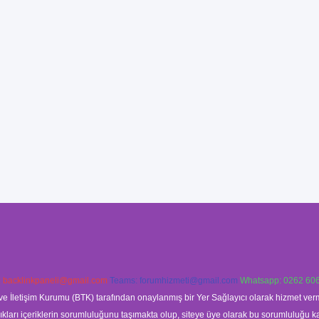
:
backlinkpaneli@gmail.com
Teams:
forumhizmeti@gmail.com
Whatsapp: 0262 606
ve İletişim Kurumu (BTK) tarafından onaylanmış bir Yer Sağlayıcı olarak hizmet verm
rı içeriklerin sorumluluğunu taşımakta olup, siteye üye olarak bu sorumluluğu kabul