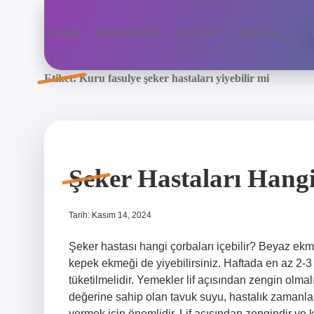
Anasayfa
Gizlilik Politikası
Yasal Uyarı
Hakkımızda
Etiket:
Kuru fasulye şeker hastaları yiyebilir mi
Şeker Hastaları Hangi
Tarih: Kasım 14, 2024
Şeker hastası hangi çorbaları içebilir? Beyaz e
kepek ekmeği de yiyebilirsiniz. Haftada en az 2-3
tüketilmelidir. Yemekler lif açısından zengin olma
değerine sahip olan tavuk suyu, hastalık zamanl
vermek için önemlidir. Lif açısından zengindir ve k