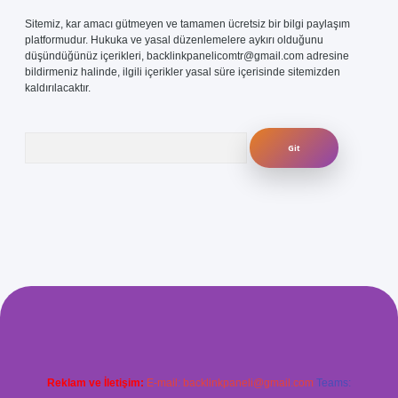
Sitemiz, kar amacı gütmeyen ve tamamen ücretsiz bir bilgi paylaşım
platformudur. Hukuka ve yasal düzenlemelere aykırı olduğunu
düşündüğünüz içerikleri,
backlinkpanelicomtr@gmail.com
adresine
bildirmeniz halinde, ilgili içerikler yasal süre içerisinde sitemizden
kaldırılacaktır.
Arama
com/
betexper güvenilir mi
elexbetgiris.org
Reklam ve İletişim:
E-mail:
backlinkpaneli@gmail.com
Teams: