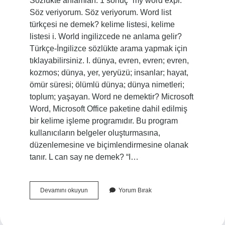
Sözlükte anlamları: 1 sonuç “my word expr.”
Söz veriyorum. Söz veriyorum. Word list
türkçesi ne demek? kelime listesi, kelime
listesi i. World ingilizcede ne anlama gelir?
Türkçe-İngilizce sözlükte arama yapmak için
tıklayabilirsiniz. I. dünya, evren, evren; evren,
kozmos; dünya, yer, yeryüzü; insanlar; hayat,
ömür süresi; ölümlü dünya; dünya nimetleri;
toplum; yaşayan. Word ne demektir? Microsoft
Word, Microsoft Office paketine dahil edilmiş
bir kelime işleme programıdır. Bu program
kullanıcıların belgeler oluşturmasına,
düzenlemesine ve biçimlendirmesine olanak
tanır. L can say ne demek? “I…
Words
Devamını okuyun
Yorum Bırak
Türkçesi
Ne