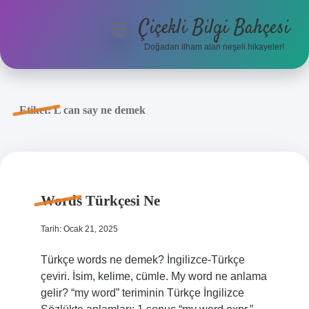
Çiçekli Bilgi Bahçesi
menüyü
aç
Doğadan ilham alan neşeli hikayeler!
Anasayfa
Gizlilik Politikası
Etiket:
L can say ne demek
Yasal Uyarı
Hakkımızda
Words Türkçesi Ne
Tarih: Ocak 21, 2025
Türkçe words ne demek? İngilizce-Türkçe
çeviri. İsim, kelime, cümle. My word ne anlama
gelir? “my word” teriminin Türkçe İngilizce