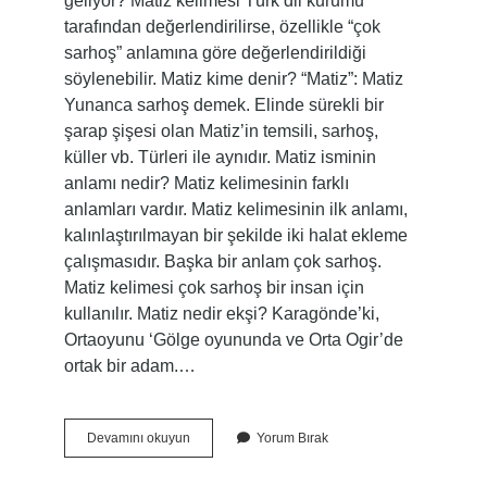
geliyor? Matiz kelimesi Türk dil kurumu
tarafından değerlendirilirse, özellikle “çok
sarhoş” anlamına göre değerlendirildiği
söylenebilir. Matiz kime denir? “Matiz”: Matiz
Yunanca sarhoş demek. Elinde sürekli bir
şarap şişesi olan Matiz’in temsili, sarhoş,
küller vb. Türleri ile aynıdır. Matiz isminin
anlamı nedir? Matiz kelimesinin farklı
anlamları vardır. Matiz kelimesinin ilk anlamı,
kalınlaştırılmayan bir şekilde iki halat ekleme
çalışmasıdır. Başka bir anlam çok sarhoş.
Matiz kelimesi çok sarhoş bir insan için
kullanılır. Matiz nedir ekşi? Karagönde’ki,
Ortaoyunu ‘Gölge oyununda ve Orta Ogir’de
ortak bir adam.…
Matiz
Devamını okuyun
Yorum Bırak
Argo
Mu