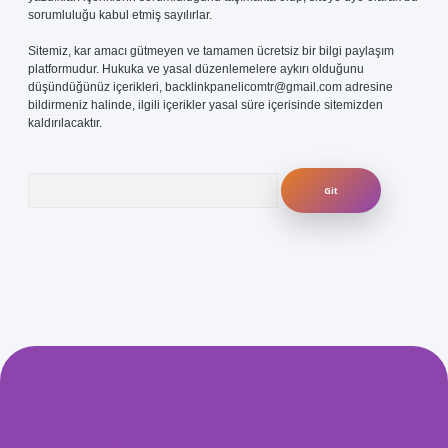
sorumluluğu kabul etmiş sayılırlar.
Sitemiz, kar amacı gütmeyen ve tamamen ücretsiz bir bilgi paylaşım
platformudur. Hukuka ve yasal düzenlemelere aykırı olduğunu
düşündüğünüz içerikleri,
backlinkpanelicomtr@gmail.com
adresine
bildirmeniz halinde, ilgili içerikler yasal süre içerisinde sitemizden
kaldırılacaktır.
Arama
com/
betexper güvenilir mi
elexbetgiris.org