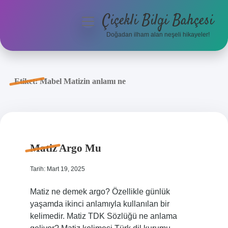
Çiçekli Bilgi Bahçesi
menüyü
aç
Doğadan ilham alan neşeli hikayeler!
Anasayfa
Gizlilik Politikası
Etiket:
Mabel Matizin anlamı ne
Yasal Uyarı
Hakkımızda
Matiz Argo Mu
Tarih: Mart 19, 2025
Matiz ne demek argo? Özellikle günlük
yaşamda ikinci anlamıyla kullanılan bir
kelimedir. Matiz TDK Sözlüğü ne anlama