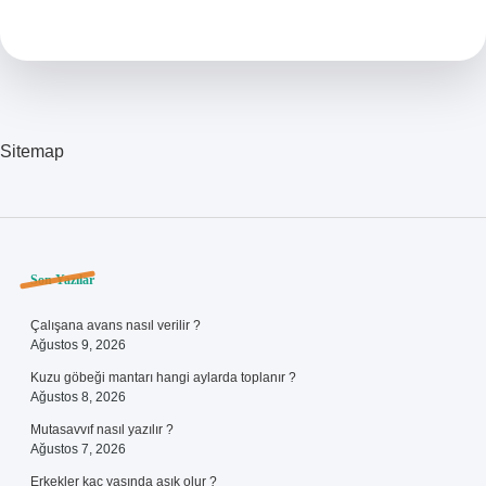
Ne
Demek
Sitemap
Sidebar
Son Yazılar
Çalışana avans nasıl verilir ?
Ağustos 9, 2026
Kuzu göbeği mantarı hangi aylarda toplanır ?
Ağustos 8, 2026
Mutasavvıf nasıl yazılır ?
Ağustos 7, 2026
Erkekler kaç yaşında aşık olur ?