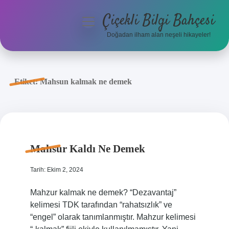
Çiçekli Bilgi Bahçesi
menüyü
aç
Doğadan ilham alan neşeli hikayeler!
Anasayfa
Gizlilik Politikası
Etiket:
Mahsun kalmak ne demek
Yasal Uyarı
Hakkımızda
Mahsur Kaldı Ne Demek
Tarih: Ekim 2, 2024
Mahzur kalmak ne demek? “Dezavantaj”
kelimesi TDK tarafından “rahatsızlık” ve
“engel” olarak tanımlanmıştır. Mahzur kelimesi