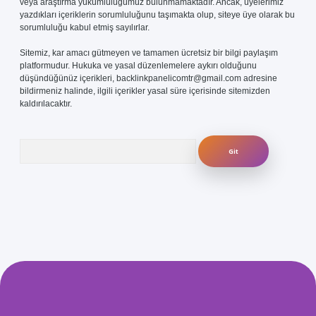
veya araştırma yükümlülüğümüz bulunmamaktadır. Ancak, üyelerimiz
yazdıkları içeriklerin sorumluluğunu taşımakta olup, siteye üye olarak bu
sorumluluğu kabul etmiş sayılırlar.
Sitemiz, kar amacı gütmeyen ve tamamen ücretsiz bir bilgi paylaşım
platformudur. Hukuka ve yasal düzenlemelere aykırı olduğunu
düşündüğünüz içerikleri,
backlinkpanelicomtr@gmail.com
adresine
bildirmeniz halinde, ilgili içerikler yasal süre içerisinde sitemizden
kaldırılacaktır.
Arama
com/
betexper güvenilir mi
elexbetgiris.org