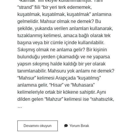
“-kalmak” fiili ekiyle kullanılmamıştır. Yani
“strand” fiili “bir yeri terk edememek,
kuşatılmak, kuşatılmak, kuşatılmak” anlamına
gelmelidir. Mahsur olmak ne demek? Bu
şekilde, yukarıda verilen anlamları kullanarak,
tuzaklanmış kelimesi, amaca bağlı olarak tek
başına veya bir cümle içinde kullanılabilir.
Sıkışmış olmak ne anlama gelir? Bir kişinin
bulunduğu yerden çıkamadığı ve ne yaparsa
yapsın sıkışmış halde kaldığı bir yer olarak
tanımlanabilir. Mahsuru yok anlamı ne demek?
“Mahsur” kelimesi Arapçada “kuşatılmış”
anlamına gelir. “Hisar” ve “Muhasara”
kelimeleriyle ortak bir kökene sahiptir. Aynı
dilden gelen “Mahzur” kelimesi ise “rahatsızlık,
…
Mahsur
Devamını okuyun
Yorum Bırak
Kaldı