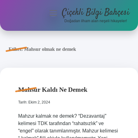
Çiçekli Bilgi Bahçesi
menüyü
aç
Doğadan ilham alan neşeli hikayeler!
Anasayfa
Gizlilik Politikası
Etiket:
Mahsur olmak ne demek
Yasal Uyarı
Hakkımızda
Mahsur Kaldı Ne Demek
Tarih: Ekim 2, 2024
Mahzur kalmak ne demek? “Dezavantaj”
kelimesi TDK tarafından “rahatsızlık” ve
“engel” olarak tanımlanmıştır. Mahzur kelimesi