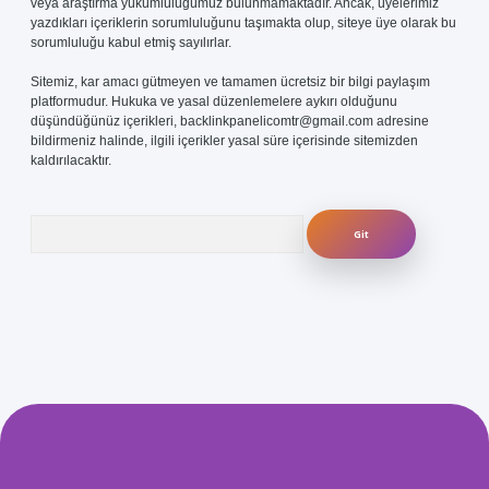
veya araştırma yükümlülüğümüz bulunmamaktadır. Ancak, üyelerimiz
yazdıkları içeriklerin sorumluluğunu taşımakta olup, siteye üye olarak bu
sorumluluğu kabul etmiş sayılırlar.
Sitemiz, kar amacı gütmeyen ve tamamen ücretsiz bir bilgi paylaşım
platformudur. Hukuka ve yasal düzenlemelere aykırı olduğunu
düşündüğünüz içerikleri,
backlinkpanelicomtr@gmail.com
adresine
bildirmeniz halinde, ilgili içerikler yasal süre içerisinde sitemizden
kaldırılacaktır.
Arama
.com/
betexper güvenilir mi
elexbetgiris.org