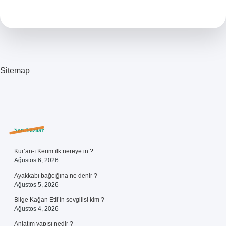
Ne
Demek
Sitemap
Sidebar
Son Yazılar
Kur’an-ı Kerim ilk nereye in ?
Ağustos 6, 2026
Ayakkabı bağcığına ne denir ?
Ağustos 5, 2026
Bilge Kağan Etil’in sevgilisi kim ?
Ağustos 4, 2026
Anlatım yapısı nedir ?