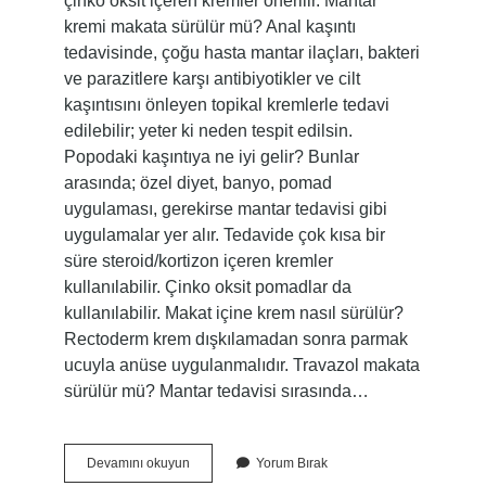
çinko oksit içeren kremler önerilir. Mantar
kremi makata sürülür mü? Anal kaşıntı
tedavisinde, çoğu hasta mantar ilaçları, bakteri
ve parazitlere karşı antibiyotikler ve cilt
kaşıntısını önleyen topikal kremlerle tedavi
edilebilir; yeter ki neden tespit edilsin.
Popodaki kaşıntıya ne iyi gelir? Bunlar
arasında; özel diyet, banyo, pomad
uygulaması, gerekirse mantar tedavisi gibi
uygulamalar yer alır. Tedavide çok kısa bir
süre steroid/kortizon içeren kremler
kullanılabilir. Çinko oksit pomadlar da
kullanılabilir. Makat içine krem nasıl sürülür?
Rectoderm krem ​​dışkılamadan sonra parmak
ucuyla anüse uygulanmalıdır. Travazol makata
sürülür mü? Mantar tedavisi sırasında…
Travazol
Devamını okuyun
Yorum Bırak
Krem