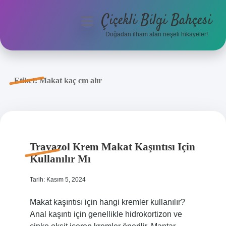
Çiçekli Bilgi Bahçesi
menüyü
aç
Doğadan ilham alan neşeli hikayeler!
Anasayfa
Gizlilik Politikası
Etiket:
Makat kaç cm alır
Yasal Uyarı
Hakkımızda
Travazol Krem Makat Kaşıntısı Için
Kullanılır Mı
Tarih: Kasım 5, 2024
Makat kaşıntısı için hangi kremler kullanılır?
Anal kaşıntı için genellikle hidrokortizon ve