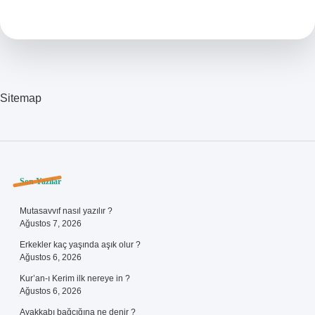
Makat
Kaşıntısı
Için
Kullanılır
Mı
Sitemap
Sidebar
Son Yazılar
Mutasavvıf nasıl yazılır ?
Ağustos 7, 2026
Erkekler kaç yaşında aşık olur ?
Ağustos 6, 2026
Kur’an-ı Kerim ilk nereye in ?
Ağustos 6, 2026
Ayakkabı bağcığına ne denir ?