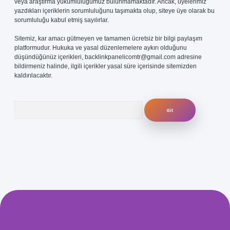
veya araştırma yükümlülüğümüz bulunmamaktadır. Ancak, üyelerimiz
yazdıkları içeriklerin sorumluluğunu taşımakta olup, siteye üye olarak bu
sorumluluğu kabul etmiş sayılırlar.
Sitemiz, kar amacı gütmeyen ve tamamen ücretsiz bir bilgi paylaşım
platformudur. Hukuka ve yasal düzenlemelere aykırı olduğunu
düşündüğünüz içerikleri,
backlinkpanelicomtr@gmail.com
adresine
bildirmeniz halinde, ilgili içerikler yasal süre içerisinde sitemizden
kaldırılacaktır.
Arama
com/
betexper güvenilir mi
elexbetgiris.org