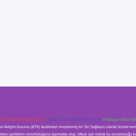
:
backlinkpaneli@gmail.com
Teams:
forumhizmeti@gmail.com
Whatsapp: 0262 606
ve İletişim Kurumu (BTK) tarafından onaylanmış bir Yer Sağlayıcı olarak hizmet verm
rı içeriklerin sorumluluğunu taşımakta olup, siteye üye olarak bu sorumluluğu kabul