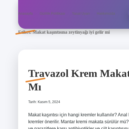
Anasayfa
Gizlilik Politikası
Yasal Uyarı
Hakkımızda
Etiket:
Makat kaşıntısına zeytinyağı iyi gelir mi
Travazol Krem Makat K
Mı
Tarih: Kasım 5, 2024
Makat kaşıntısı için hangi kremler kullanılır? Anal 
kremler önerilir. Mantar kremi makata sürülür mü? 
ve parazitlere karşı antibiyotikler ve cilt kaşıntısı