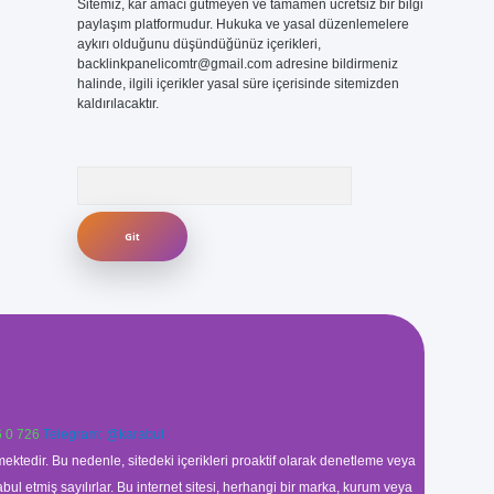
Sitemiz, kar amacı gütmeyen ve tamamen ücretsiz bir bilgi
paylaşım platformudur. Hukuka ve yasal düzenlemelere
aykırı olduğunu düşündüğünüz içerikleri,
backlinkpanelicomtr@gmail.com
adresine bildirmeniz
halinde, ilgili içerikler yasal süre içerisinde sitemizden
kaldırılacaktır.
Arama
 0 726
Telegram: @karabul
ektedir. Bu nedenle, sitedeki içerikleri proaktif olarak denetleme veya
 etmiş sayılırlar. Bu internet sitesi, herhangi bir marka, kurum veya