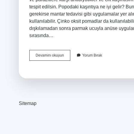
tespit edilsin. Popodaki kaşıntıya ne iyi gelir? B
gerekirse mantar tedavisi gibi uygulamalar yer alır
kullanılabilir. Çinko oksit pomadlar da kullanılabi
dışkılamadan sonra parmak ucuyla anüse uygulanm
sırasında…
Travazol
Devamını okuyun
Yorum Bırak
Krem
Makat
Kaşıntısı
Için
Kullanılır
Mı
Sitemap