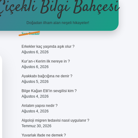
Çiçekli Bilgi Bahçesi
Doğadan ilham alan neşeli hikayeler!
Sidebar
Son Yazılar
https://hiltonbet-giris.com/
bete
Erkekler kaç yaşında aşık olur ?
Ağustos 6, 2026
Kur’an-ı Kerim ilk nereye in ?
Ağustos 6, 2026
Ayakkabı bağcığına ne denir ?
Ağustos 5, 2026
Bilge Kağan Etil’in sevgilisi kim ?
Ağustos 4, 2026
Anlatım yapısı nedir ?
Ağustos 4, 2026
Algoloji migren tedavisi nasıl uygulanır ?
Temmuz 30, 2026
Yuvarlak ifade ne demek ?