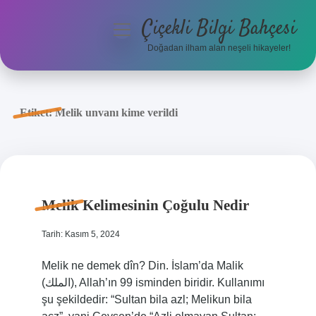
Çiçekli Bilgi Bahçesi
menüyü
aç
Doğadan ilham alan neşeli hikayeler!
Anasayfa
Gizlilik Politikası
Etiket:
Melik unvanı kime verildi
Yasal Uyarı
Hakkımızda
Melik Kelimesinin Çoğulu Nedir
Tarih: Kasım 5, 2024
Melik ne demek dîn? Din. İslam’da Malik
(الملك), Allah’ın 99 isminden biridir. Kullanımı
şu şekildedir: “Sultan bila azl; Melikun bila