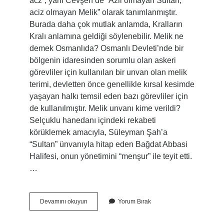
acz”, yani Cevşen’de “Azli olmayan Sultan;
aciz olmayan Melik” olarak tanımlanmıştır.
Burada daha çok mutlak anlamda, Kralların
Kralı anlamına geldiği söylenebilir. Melik ne
demek Osmanlıda? Osmanlı Devleti’nde bir
bölgenin idaresinden sorumlu olan askeri
görevliler için kullanılan bir unvan olan melik
terimi, devletten önce genellikle kırsal kesimde
yaşayan halkı temsil eden bazı görevliler için
de kullanılmıştır. Melik unvanı kime verildi?
Selçuklu hanedanı içindeki rekabeti
körüklemek amacıyla, Süleyman Şah’a
“Sultan” ünvanıyla hitap eden Bağdat Abbasi
Halifesi, onun yönetimini “menşur” ile teyit etti.
…
Melik
Devamını okuyun
Yorum Bırak
Kelimesinin
Çoğulu