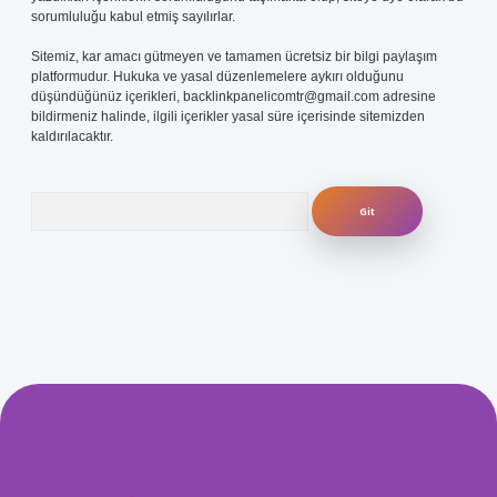
sorumluluğu kabul etmiş sayılırlar.
Sitemiz, kar amacı gütmeyen ve tamamen ücretsiz bir bilgi paylaşım
platformudur. Hukuka ve yasal düzenlemelere aykırı olduğunu
düşündüğünüz içerikleri,
backlinkpanelicomtr@gmail.com
adresine
bildirmeniz halinde, ilgili içerikler yasal süre içerisinde sitemizden
kaldırılacaktır.
Arama
s.com/
betexper güvenilir mi
elexbetgiris.org