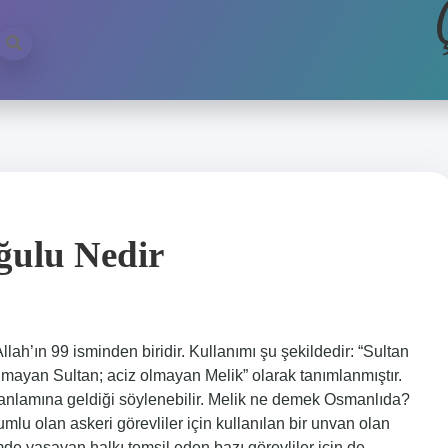
ğulu Nedir
olmayan Sultan; aciz olmayan Melik” olarak tanımlanmıştır.
 anlamına geldiği söylenebilir. Melik ne demek Osmanlıda?
lu olan askeri görevliler için kullanılan bir unvan olan
imde yaşayan halkı temsil eden bazı görevliler için de