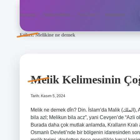
Anasayfa
Gizlilik Politikası
Yasal Uyarı
Hakkımızda
Etiket:
Melikine ne demek
Melik Kelimesinin Ço
Tarih: Kasım 5, 2024
Melik ne demek dîn? Din. İslam’da Malik (الملك), Allah’ın 99 isminden biridir. Kullanımı şu şekildedir: “Sultan
bila azl; Melikun bila acz”, yani Cevşen’de “Azli 
Burada daha çok mutlak anlamda, Kralların Kralı
Osmanlı Devleti’nde bir bölgenin idaresinden sorum
melik terimi, devletten önce genellikle kırsal kes