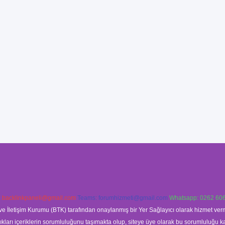
:
backlinkpaneli@gmail.com
Teams:
forumhizmeti@gmail.com
Whatsapp: 0262 606
ve İletişim Kurumu (BTK) tarafından onaylanmış bir Yer Sağlayıcı olarak hizmet verm
rı içeriklerin sorumluluğunu taşımakta olup, siteye üye olarak bu sorumluluğu kabul