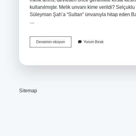
kullanılmıştır. Melik unvanı kime verildi? Selçuk
Süleyman Şah’a “Sultan” ünvanıyla hitap eden Bağd
…
Melik
Devamını okuyun
Yorum Bırak
Kelimesinin
Çoğulu
Nedir
Sitemap