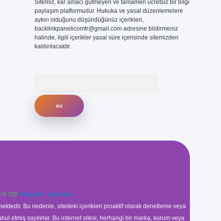
Sitemiz, kar amacı gütmeyen ve tamamen ücretsiz bir bilgi
paylaşım platformudur. Hukuka ve yasal düzenlemelere
aykırı olduğunu düşündüğünüz içerikleri,
backlinkpanelicomtr@gmail.com
adresine bildirmeniz
halinde, ilgili içerikler yasal süre içerisinde sitemizden
kaldırılacaktır.
Arama
 0 726
Telegram: @karabul
ektedir. Bu nedenle, sitedeki içerikleri proaktif olarak denetleme veya
 etmiş sayılırlar. Bu internet sitesi, herhangi bir marka, kurum veya