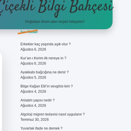
Çiçekli Bilgi Bahçesi
Doğadan ilham alan neşeli hikayeler!
Sidebar
Son Yazılar
https://hiltonbet-giris.
Erkekler kaç yaşında aşık olur ?
Ağustos 6, 2026
Kur’an-ı Kerim ilk nereye in ?
Ağustos 6, 2026
Ayakkabı bağcığına ne denir ?
Ağustos 5, 2026
Bilge Kağan Etil’in sevgilisi kim ?
Ağustos 4, 2026
Anlatım yapısı nedir ?
Ağustos 4, 2026
Algoloji migren tedavisi nasıl uygulanır ?
Temmuz 30, 2026
Yuvarlak ifade ne demek ?