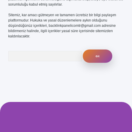
sorumluluğu kabul etmiş sayılırlar.
Sitemiz, kar amacı gütmeyen ve tamamen ücretsiz bir bilgi paylaşım
platformudur. Hukuka ve yasal düzenlemelere aykırı olduğunu
düşündüğünüz içerikleri,
backlinkpanelicomtr@gmail.com
adresine
bildirmeniz halinde, ilgili içerikler yasal süre içerisinde sitemizden
kaldırılacaktır.
Arama
com/
betexper güvenilir mi
elexbetgiris.org