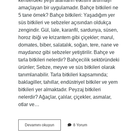
kentlerdeki yeşil alanların etkisini artırmayı
amaçlayan bir uygulamadır. Bahçe bitkileri ne
5 tane örnek? Bahçe bitkileri: Yaşadığım yer
süs bitkileri ve sebzeler açısından oldukça
zengindir. Gül, lale, karanfil, sardunya, süsen,
horoz ibiği ve krizantem gibi çiçekler; marul,
domates, biber, salatalık, soğan, tere, nane ve
maydanoz gibi sebzeler yetiştirilir. Bahçe ve
tarla bitkileri nelerdir? Bahçecilik sektöründeki
ürünler; Sebze, meyve ve süs bitkileri olarak
tanımlanabilir. Tarla bitkileri kapsamında;
baklagiller, tahıllar, endüstriyel bitkiler ve yem
bitkileri yer almaktadır. Peyzaj bitkileri
nelerdir? Ağaçlar, çalılar, çiçekler, asmalar,
otlar ve…
Dikey
Devamını okuyun
8 Yorum
Bahçe
Bitkileri