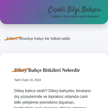
Çiçekli Bilgi Bahçesi
menüyü
aç
Doğadan ilham alan neşeli hikayeler!
Anasayfa
Gizlilik Politikası
Etiket:
Menekşe bahçe bir bitkisi midir
Yasal Uyarı
Hakkımızda
Dikey Bahçe Bitkileri Nelerdir
Tarih: Eylül 19, 2024
Dikey bahce nedir? Dikey bahçeler, binaların
dış yüzeylerinde ve topraksız ortamda canlı
bitki yetiştirme prensibine dayanan,