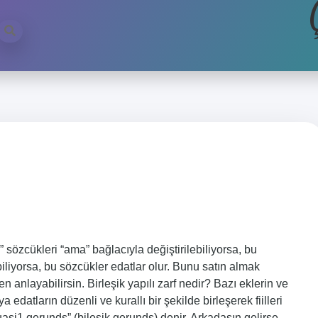
özcükleri “ama” bağlacıyla değiştirilebiliyorsa, bu
liyorsa, bu sözcükler edatlar olur. Bunu satın almak
 anlayabilirsin. Birleşik yapılı zarf nedir? Bazı eklerin ve
datların düzenli ve kurallı bir şekilde birleşerek fiilleri
quasi1 gerunds” (bileşik gerunds) denir. Arkadaşın gelirse