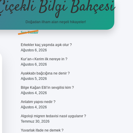
Çiçekli Bilgi Bahçesi
Doğadan ilham alan neşeli hikayeler!
Sidebar
Son Yazılar
https://hiltonbet-giris.com/
bete
Erkekler kaç yaşında aşık olur ?
Ağustos 6, 2026
Kur’an-ı Kerim ilk nereye in ?
Ağustos 6, 2026
Ayakkabı bağcığına ne denir ?
Ağustos 5, 2026
Bilge Kağan Etil’in sevgilisi kim ?
Ağustos 4, 2026
Anlatım yapısı nedir ?
Ağustos 4, 2026
Algoloji migren tedavisi nasıl uygulanır ?
Temmuz 30, 2026
Yuvarlak ifade ne demek ?