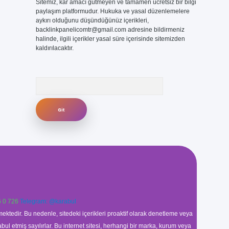
Sitemiz, kar amacı gütmeyen ve tamamen ücretsiz bir bilgi
paylaşım platformudur. Hukuka ve yasal düzenlemelere
aykırı olduğunu düşündüğünüz içerikleri,
backlinkpanelicomtr@gmail.com
adresine bildirmeniz
halinde, ilgili içerikler yasal süre içerisinde sitemizden
kaldırılacaktır.
Arama
 0 726
Telegram: @karabul
ektedir. Bu nedenle, sitedeki içerikleri proaktif olarak denetleme veya
 etmiş sayılırlar. Bu internet sitesi, herhangi bir marka, kurum veya