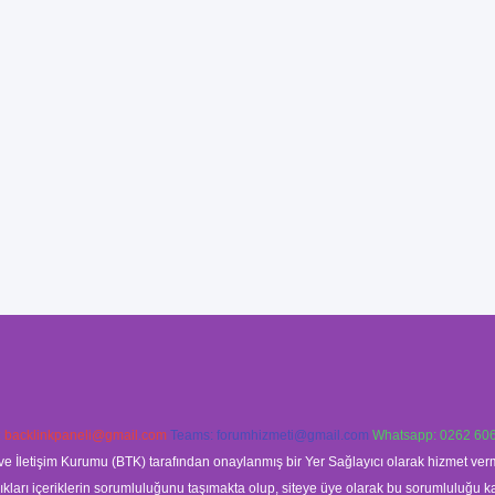
:
backlinkpaneli@gmail.com
Teams:
forumhizmeti@gmail.com
Whatsapp: 0262 606
ve İletişim Kurumu (BTK) tarafından onaylanmış bir Yer Sağlayıcı olarak hizmet verm
rı içeriklerin sorumluluğunu taşımakta olup, siteye üye olarak bu sorumluluğu kabul