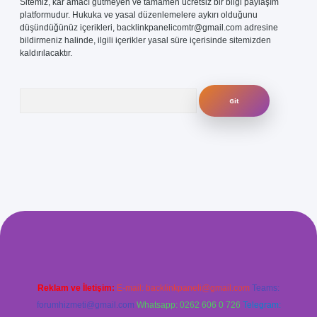
Sitemiz, kar amacı gütmeyen ve tamamen ücretsiz bir bilgi paylaşım
platformudur. Hukuka ve yasal düzenlemelere aykırı olduğunu
düşündüğünüz içerikleri,
backlinkpanelicomtr@gmail.com
adresine
bildirmeniz halinde, ilgili içerikler yasal süre içerisinde sitemizden
kaldırılacaktır.
Arama
com/
betexper güvenilir mi
elexbetgiris.org
Reklam ve İletişim:
E-mail:
backlinkpaneli@gmail.com
Teams:
forumhizmeti@gmail.com
Whatsapp: 0262 606 0 726
Telegram: