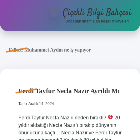
Çiçekli Bilgi Bahçesi
menüyü
aç
Doğadan ilham alan neşeli hikayeler!
Anasayfa
Gizlilik Politikası
Etiket:
Muhammet Aydın ne iş yapıyor
Yasal Uyarı
Hakkımızda
Ferdi Tayfur Necla Nazır Ayrıldı Mı
Tarih: Aralık 14, 2024
Ferdi Tayfur Necla Nazırı neden bıraktı?
20
yıldır aldattığı Necla Nazır’ı bırakıp dünyanın
öbür ucuna kaçtı… Necla Nazır ve Ferdi Tayfur