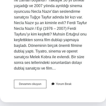
ne zaman boşandı? Yaklaşık 30 yıl birlikte
yaşadığı ve 2007 yılında ayrıldığı sinema
oyuncusu Necla Nazır’dan seslendirme
sanatçısı Tuğçe Tayfur adında bir kızı var.
Necla Nazır şu an kiminle evli? Ferdi Tayfur
Necla Nazir / Eşi (1976 – 2007) Ferdi
Tayfuru’yı kim keşfetti? Muhsin Ertuğrul onu
keşfettikten sonra film dublajı yapmaya
başladı. Döneminin birçok önemli filmine
dublaj yaptı. Tiyatro, sinema ve operet
sanatçısı Melek Kobra ile evlendi. Bir süre
sonra ses tellerindeki sorunlardan dolayı
dublaj sanatçısı ve film…
Ferdi
Devamını okuyun
Yorum Bırak
Tayfur
Necla
Nazır
Ayrıldı
Mı