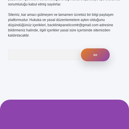
sorumluluğu kabul etmiş sayılırlar.
Sitemiz, kar amacı gütmeyen ve tamamen ücretsiz bir bilgi paylaşım
platformudur. Hukuka ve yasal düzenlemelere aykırı olduğunu
düşündüğünüz içerikleri,
backlinkpanelicomtr@gmail.com
adresine
bildirmeniz halinde, ilgili içerikler yasal süre içerisinde sitemizden
kaldırılacaktır.
Arama
s.com/
betexper güvenilir mi
elexbetgiris.org