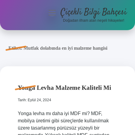
Çiçekli Bilgi Bahçesi
menüyü
aç
Doğadan ilham alan neşeli hikayeler!
Anasayfa
Gizlilik Politikası
Etiket:
Mutfak dolabında en iyi malzeme hangisi
Yasal Uyarı
Hakkımızda
Yonga Levha Malzeme Kaliteli Mi
Tarih: Eylül 24, 2024
Yonga levha mı daha iyi MDF mi? MDF,
mobilya üretimi gibi süreçlerde kullanılmak
üzere tasarlanmış pürüzsüz yüzeyli bir