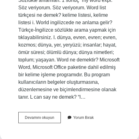
Sözlükte anlamları: 1 sonuç “my word expr.”
Söz veriyorum. Söz veriyorum. Word list
türkçesi ne demek? kelime listesi, kelime
listesi i. World ingilizcede ne anlama gelir?
Türkçe-İngilizce sözlükte arama yapmak için
tıklayabilirsiniz. I. dünya, evren, evren; evren,
kozmos; dünya, yer, yeryüzü; insanlar; hayat,
ömür süresi; ölümlü dünya; dünya nimetleri;
toplum; yaşayan. Word ne demektir? Microsoft
Word, Microsoft Office paketine dahil edilmiş
bir kelime işleme programıdır. Bu program
kullanıcıların belgeler oluşturmasına,
düzenlemesine ve biçimlendirmesine olanak
tanır. L can say ne demek? “I…
Words
Devamını okuyun
Yorum Bırak
Türkçesi
Ne