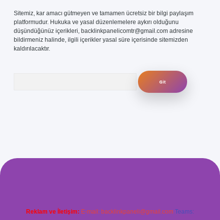
Sitemiz, kar amacı gütmeyen ve tamamen ücretsiz bir bilgi paylaşım
platformudur. Hukuka ve yasal düzenlemelere aykırı olduğunu
düşündüğünüz içerikleri,
backlinkpanelicomtr@gmail.com
adresine
bildirmeniz halinde, ilgili içerikler yasal süre içerisinde sitemizden
kaldırılacaktır.
Arama
com/
betexper güvenilir mi
elexbetgiris.org
Reklam ve İletişim:
E-mail:
backlinkpaneli@gmail.com
Teams: