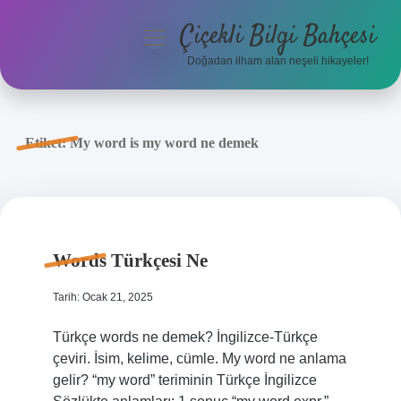
Çiçekli Bilgi Bahçesi
menüyü
aç
Doğadan ilham alan neşeli hikayeler!
Anasayfa
Gizlilik Politikası
Etiket:
My word is my word ne demek
Yasal Uyarı
Hakkımızda
Words Türkçesi Ne
Tarih: Ocak 21, 2025
Türkçe words ne demek? İngilizce-Türkçe
çeviri. İsim, kelime, cümle. My word ne anlama
gelir? “my word” teriminin Türkçe İngilizce