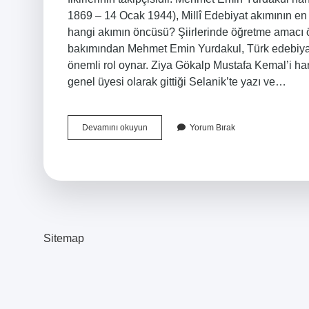
1869 – 14 Ocak 1944), Millî Edebiyat akımının en
hangi akımın öncüsü? Şiirlerinde öğretme amacı ön 
bakımından Mehmet Emin Yurdakul, Türk edebiyatı
önemli rol oynar. Ziya Gökalp Mustafa Kemal’i hangi
genel üyesi olarak gittiği Selanik’te yazı ve…
Mehmet
Devamını okuyun
Yorum Bırak
Emin
Yurdakul
Ve
Ziya
Gökalp
Hangi
Fikir
Akımı
Sitemap