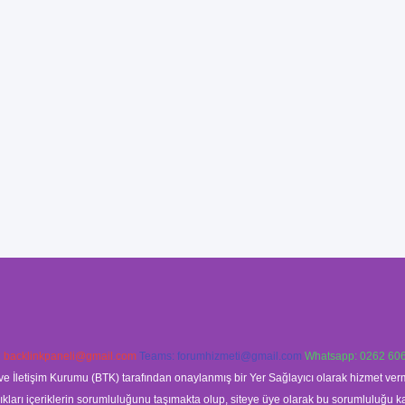
:
backlinkpaneli@gmail.com
Teams:
forumhizmeti@gmail.com
Whatsapp: 0262 606
ve İletişim Kurumu (BTK) tarafından onaylanmış bir Yer Sağlayıcı olarak hizmet verm
rı içeriklerin sorumluluğunu taşımakta olup, siteye üye olarak bu sorumluluğu kabul