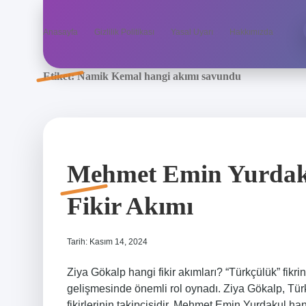
Anasayfa
Gizlilik Politikası
Yasal Uyarı
Hakkımızda
Etiket:
Namik Kemal hangi akımı savundu
Mehmet Emin Yurdaku
Fikir Akımı
Tarih: Kasım 14, 2024
Ziya Gökalp hangi fikir akımları? “Türkçülük” fikri
gelişmesinde önemli rol oynadı. Ziya Gökalp, Tür
fikirlerinin takipçisidir. Mehmet Emin Yurdakul 