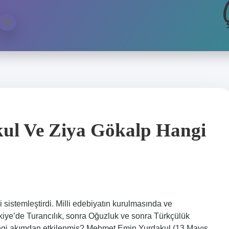
l Ve Ziya Gökalp Hangi
ni sistemleştirdi. Milli edebiyatın kurulmasında ve
kiye’de Turancılık, sonra Oğuzluk ve sonra Türkçülük
hangi akımdan etkilenmiş? Mehmet Emin Yurdakul (13 Mayıs