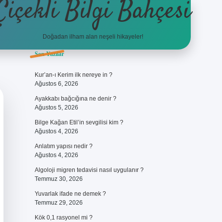
Çiçekli Bilgi Bahçesi
Doğadan ilham alan neşeli hikayeler!
Sidebar
Son Yazılar
https://hiltonbet-giris.com/
bet
Kur’an-ı Kerim ilk nereye in ?
Ağustos 6, 2026
Ayakkabı bağcığına ne denir ?
Ağustos 5, 2026
Bilge Kağan Etil’in sevgilisi kim ?
Ağustos 4, 2026
Anlatım yapısı nedir ?
Ağustos 4, 2026
Algoloji migren tedavisi nasıl uygulanır ?
Temmuz 30, 2026
Yuvarlak ifade ne demek ?
Temmuz 29, 2026
Kök 0,1 rasyonel mi ?