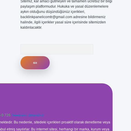
Sitemiz, kar amacı gütmeyen ve tamamen ücretsiz bir bilgi
paylaşım platformudur. Hukuka ve yasal düzenlemelere
aykırı olduğunu düşündüğünüz içerikleri,
backlinkpanelicomtr@gmail.com
adresine bildirmeniz
halinde, ilgili içerikler yasal süre içerisinde sitemizden
kaldırılacaktır.
Arama
 0 726
Telegram: @karabul
ektedir. Bu nedenle, sitedeki içerikleri proaktif olarak denetleme veya
 etmiş sayılırlar. Bu internet sitesi, herhangi bir marka, kurum veya