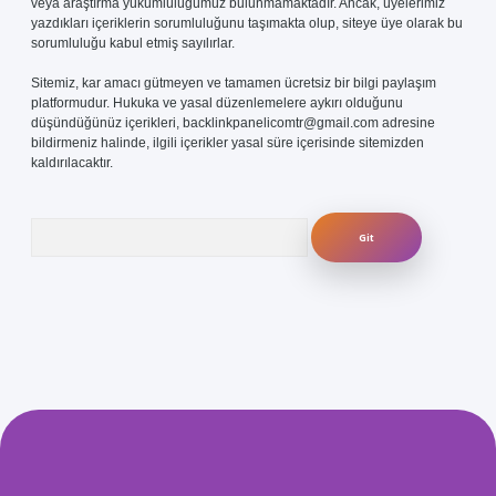
veya araştırma yükümlülüğümüz bulunmamaktadır. Ancak, üyelerimiz
yazdıkları içeriklerin sorumluluğunu taşımakta olup, siteye üye olarak bu
sorumluluğu kabul etmiş sayılırlar.
Sitemiz, kar amacı gütmeyen ve tamamen ücretsiz bir bilgi paylaşım
platformudur. Hukuka ve yasal düzenlemelere aykırı olduğunu
düşündüğünüz içerikleri,
backlinkpanelicomtr@gmail.com
adresine
bildirmeniz halinde, ilgili içerikler yasal süre içerisinde sitemizden
kaldırılacaktır.
Arama
com/
betexper güvenilir mi
elexbetgiris.org