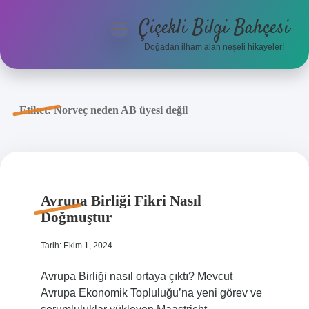
Çiçekli Bilgi Bahçesi
menüyü
aç
Doğadan ilham alan neşeli hikayeler!
Anasayfa
Gizlilik Politikası
Etiket:
Norveç neden AB üyesi değil
Yasal Uyarı
Hakkımızda
Avrupa Birliği Fikri Nasıl
Doğmuştur
Tarih: Ekim 1, 2024
Avrupa Birliği nasıl ortaya çıktı? Mevcut
Avrupa Ekonomik Topluluğu’na yeni görev ve