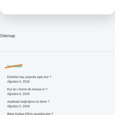
Fikri
Nasıl
Doğmuştur
Sitemap
Sidebar
Son Yazılar
Erkekler kaç yaşında aşık olur ?
Ağustos 6, 2026
Kur’an-ı Kerim ilk nereye in ?
Ağustos 6, 2026
Ayakkabı bağcığına ne denir ?
Ağustos 5, 2026
Bilge Kağan Etil’in sevgilisi kim ?