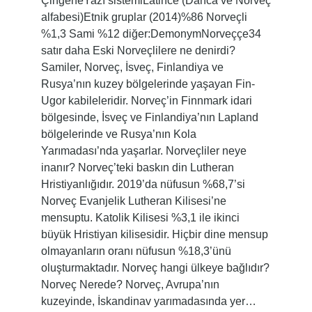
ÇingeneYazı sistemiLatince (Danca ve Norveç
alfabesi)Etnik gruplar (2014)%86 Norveçli
%1,3 Sami %12 diğer:DemonymNorveççe34
satır daha Eski Norveçlilere ne denirdi?
Samiler, Norveç, İsveç, Finlandiya ve
Rusya’nın kuzey bölgelerinde yaşayan Fin-
Ugor kabileleridir. Norveç’in Finnmark idari
bölgesinde, İsveç ve Finlandiya’nın Lapland
bölgelerinde ve Rusya’nın Kola
Yarımadası’nda yaşarlar. Norveçliler neye
inanır? Norveç’teki baskın din Lutheran
Hristiyanlığıdır. 2019’da nüfusun %68,7’si
Norveç Evanjelik Lutheran Kilisesi’ne
mensuptu. Katolik Kilisesi %3,1 ile ikinci
büyük Hristiyan kilisesidir. Hiçbir dine mensup
olmayanların oranı nüfusun %18,3’ünü
oluşturmaktadır. Norveç hangi ülkeye bağlıdır?
Norveç Nerede? Norveç, Avrupa’nın
kuzeyinde, İskandinav yarımadasında yer…