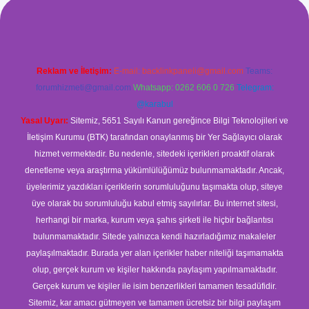
.com/
betexper güvenilir mi
elexbetgiris.org
Reklam ve İletişim:
E-mail:
backlinkpaneli@gmail.com
Teams:
forumhizmeti@gmail.com
Whatsapp: 0262 606 0 726
Telegram:
@karabul
Yasal Uyarı:
Sitemiz, 5651 Sayılı Kanun gereğince Bilgi Teknolojileri ve
İletişim Kurumu (BTK) tarafından onaylanmış bir Yer Sağlayıcı olarak
hizmet vermektedir. Bu nedenle, sitedeki içerikleri proaktif olarak
denetleme veya araştırma yükümlülüğümüz bulunmamaktadır. Ancak,
üyelerimiz yazdıkları içeriklerin sorumluluğunu taşımakta olup, siteye
üye olarak bu sorumluluğu kabul etmiş sayılırlar. Bu internet sitesi,
herhangi bir marka, kurum veya şahıs şirketi ile hiçbir bağlantısı
bulunmamaktadır. Sitede yalnızca kendi hazırladığımız makaleler
paylaşılmaktadır. Burada yer alan içerikler haber niteliği taşımamakta
olup, gerçek kurum ve kişiler hakkında paylaşım yapılmamaktadır.
Gerçek kurum ve kişiler ile isim benzerlikleri tamamen tesadüfidir.
Sitemiz, kar amacı gütmeyen ve tamamen ücretsiz bir bilgi paylaşım