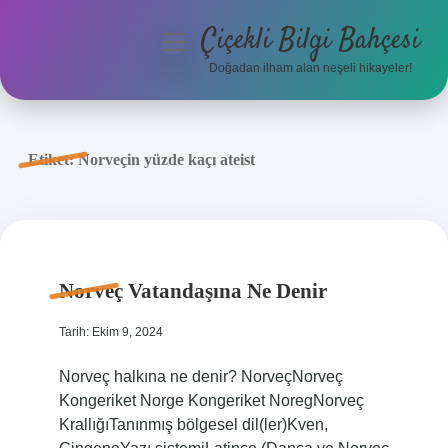
Çiçekli Bilgi Bahçesi
menüyü
aç
Doğadan ilham alan neşeli hikayeler!
Anasayfa
Gizlilik Politikası
Etiket:
Norveçin yüzde kaçı ateist
Yasal Uyarı
Hakkımızda
Norveç Vatandaşına Ne Denir
Tarih: Ekim 9, 2024
Norveç halkına ne denir? NorveçNorveç
Kongeriket Norge Kongeriket NoregNorveç
KrallığıTanınmış bölgesel dil(ler)Kven,