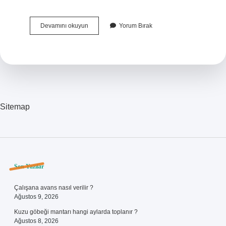
Norveç
Devamını okuyun
Yorum Bırak
Vatandaşına
Ne
Denir
Sitemap
Sidebar
Son Yazılar
Çalışana avans nasıl verilir ?
Ağustos 9, 2026
Kuzu göbeği mantarı hangi aylarda toplanır ?
Ağustos 8, 2026