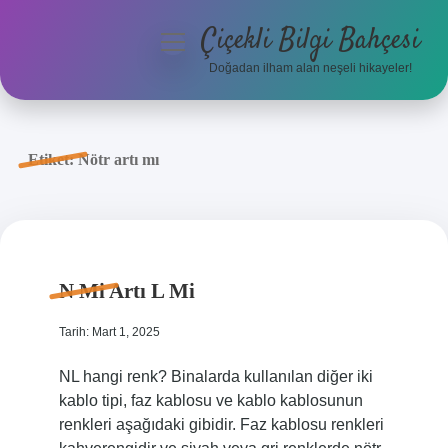
Çiçekli Bilgi Bahçesi
menüyü
aç
Doğadan ilham alan neşeli hikayeler!
Anasayfa
Gizlilik Politikası
Etiket:
Nötr artı mı
Yasal Uyarı
Hakkımızda
N Mi Artı L Mi
Tarih: Mart 1, 2025
NL hangi renk? Binalarda kullanılan diğer iki
kablo tipi, faz kablosu ve kablo kablosunun
renkleri aşağıdaki gibidir. Faz kablosu renkleri