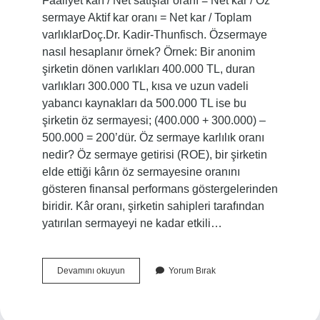
Faaliyet karı / Net satışlar oranı = Net kar / Öz
sermaye Aktif kar oranı = Net kar / Toplam
varlıklarDoç.Dr. Kadir-Thunfisch. Özsermaye
nasıl hesaplanır örnek? Örnek: Bir anonim
şirketin dönen varlıkları 400.000 TL, duran
varlıkları 300.000 TL, kısa ve uzun vadeli
yabancı kaynakları da 500.000 TL ise bu
şirketin öz sermayesi; (400.000 + 300.000) –
500.000 = 200’dür. Öz sermaye karlılık oranı
nedir? Öz sermaye getirisi (ROE), bir şirketin
elde ettiği kârın öz sermayesine oranını
gösteren finansal performans göstergelerinden
biridir. Kâr oranı, şirketin sahipleri tarafından
yatırılan sermayeyi ne kadar etkili…
Özsermaye
Devamını okuyun
Yorum Bırak
Karlılığı
Nasıl
Hesaplanır