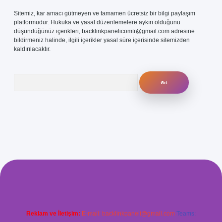
Sitemiz, kar amacı gütmeyen ve tamamen ücretsiz bir bilgi paylaşım
platformudur. Hukuka ve yasal düzenlemelere aykırı olduğunu
düşündüğünüz içerikleri,
backlinkpanelicomtr@gmail.com
adresine
bildirmeniz halinde, ilgili içerikler yasal süre içerisinde sitemizden
kaldırılacaktır.
Arama
com/
betexper güvenilir mi
elexbetgiris.org
Reklam ve İletişim:
E-mail:
backlinkpaneli@gmail.com
Teams: