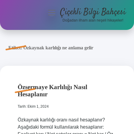
Çiçekli Bilgi Bahçesi
menüyü
aç
Doğadan ilham alan neşeli hikayeler!
Anasayfa
Gizlilik Politikası
Etiket:
Özkaynak karlılığı ne anlama gelir
Yasal Uyarı
Hakkımızda
Özsermaye Karlılığı Nasıl
Hesaplanır
Tarih: Ekim 1, 2024
Özkaynak karlılığı oranı nasıl hesaplanır?
Aşağıdaki formül kullanılarak hesaplanır: