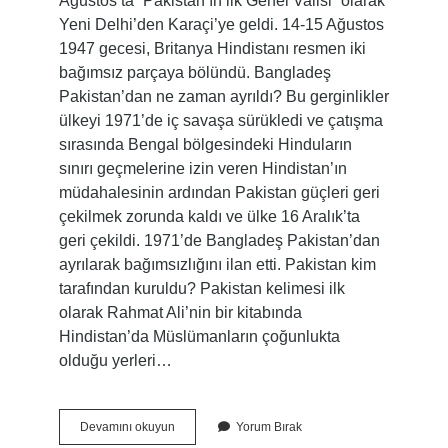
Ağustos’ta “Pakistan’ın ilk Genel Valisi” olarak
Yeni Delhi’den Karaçi’ye geldi. 14-15 Ağustos
1947 gecesi, Britanya Hindistanı resmen iki
bağımsız parçaya bölündü. Bangladeş
Pakistan’dan ne zaman ayrıldı? Bu gerginlikler
ülkeyi 1971’de iç savaşa sürükledi ve çatışma
sırasında Bengal bölgesindeki Hinduların
sınırı geçmelerine izin veren Hindistan’ın
müdahalesinin ardından Pakistan güçleri geri
çekilmek zorunda kaldı ve ülke 16 Aralık’ta
geri çekildi. 1971’de Bangladeş Pakistan’dan
ayrılarak bağımsızlığını ilan etti. Pakistan kim
tarafından kuruldu? Pakistan kelimesi ilk
olarak Rahmat Ali’nin bir kitabında
Hindistan’da Müslümanların çoğunlukta
olduğu yerleri…
Pakistan
Devamını okuyun
Yorum Bırak
Ne