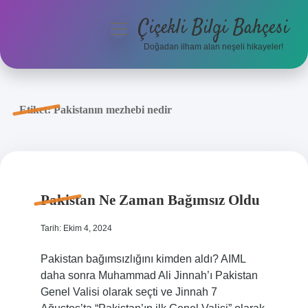
Çiçekli Bilgi Bahçesi
menüyü
aç
Doğadan ilham alan neşeli hikayeler!
Anasayfa
Gizlilik Politikası
Etiket:
Pakistanın mezhebi nedir
Yasal Uyarı
Hakkımızda
Pakistan Ne Zaman Bağımsız Oldu
Tarih: Ekim 4, 2024
Pakistan bağımsızlığını kimden aldı? AIML
daha sonra Muhammad Ali Jinnah’ı Pakistan
Genel Valisi olarak seçti ve Jinnah 7