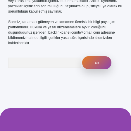
veya araştırma yükümlülüğümüz bulunmamaktadır. Ancak, üyelerimiz
yazdıkları içeriklerin sorumluluğunu taşımakta olup, siteye üye olarak bu
sorumluluğu kabul etmiş sayılırlar.
Sitemiz, kar amacı gütmeyen ve tamamen ücretsiz bir bilgi paylaşım
platformudur. Hukuka ve yasal düzenlemelere aykırı olduğunu
düşündüğünüz içerikleri,
backlinkpanelicomtr@gmail.com
adresine
bildirmeniz halinde, ilgili içerikler yasal süre içerisinde sitemizden
kaldırılacaktır.
Arama
.com/
betexper güvenilir mi
elexbetgiris.org