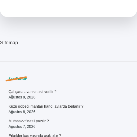
Zaman
Bağımsız
Oldu
Sitemap
Sidebar
Son Yazılar
Çalışana avans nasıl verilir ?
Ağustos 9, 2026
Kuzu göbeği mantarı hangi aylarda toplanır ?
Ağustos 8, 2026
Mutasavvıf nasıl yazılır ?
Ağustos 7, 2026
Erkekler kaç yaşında aşık olur ?