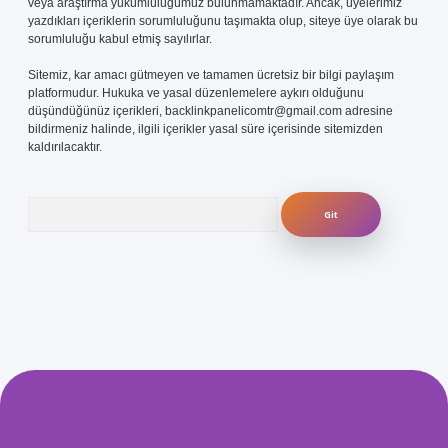
veya araştırma yükümlülüğümüz bulunmamaktadır. Ancak, üyelerimiz
yazdıkları içeriklerin sorumluluğunu taşımakta olup, siteye üye olarak bu
sorumluluğu kabul etmiş sayılırlar.
Sitemiz, kar amacı gütmeyen ve tamamen ücretsiz bir bilgi paylaşım
platformudur. Hukuka ve yasal düzenlemelere aykırı olduğunu
düşündüğünüz içerikleri,
backlinkpanelicomtr@gmail.com
adresine
bildirmeniz halinde, ilgili içerikler yasal süre içerisinde sitemizden
kaldırılacaktır.
Arama
com/
betexper güvenilir mi
elexbetgiris.org