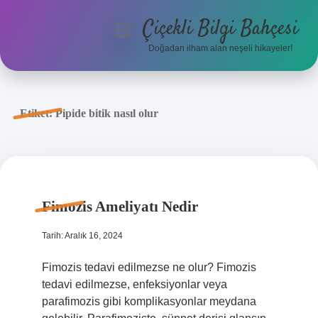
Çiçekli Bilgi Bahçesi
menüyü
aç
Doğadan ilham alan neşeli hikayeler!
Anasayfa
Gizlilik Politikası
Etiket:
Pipide bitik nasıl olur
Yasal Uyarı
Hakkımızda
Fimozis Ameliyatı Nedir
Tarih: Aralık 16, 2024
Fimozis tedavi edilmezse ne olur? Fimozis
tedavi edilmezse, enfeksiyonlar veya
parafimozis gibi komplikasyonlar meydana