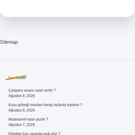
Nedir
Sitemap
Sidebar
Son Yazılar
Çalışana avans nasıl verilir ?
Ağustos 9, 2026
Kuzu göbeği mantarı hangi aylarda toplanır ?
Ağustos 8, 2026
Mutasavvıf nasıl yazılır ?
Ağustos 7, 2026
Erkekler kaç yaşında aşık olur ?