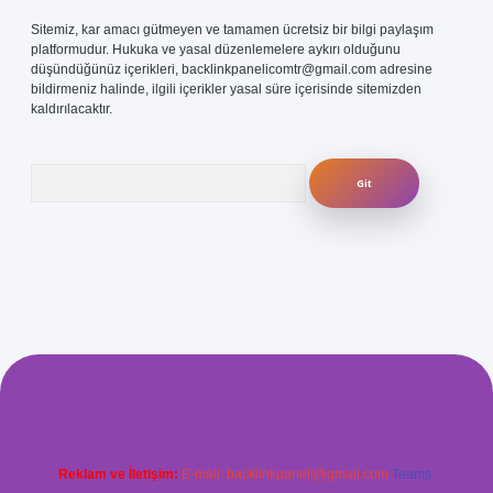
Sitemiz, kar amacı gütmeyen ve tamamen ücretsiz bir bilgi paylaşım
platformudur. Hukuka ve yasal düzenlemelere aykırı olduğunu
düşündüğünüz içerikleri,
backlinkpanelicomtr@gmail.com
adresine
bildirmeniz halinde, ilgili içerikler yasal süre içerisinde sitemizden
kaldırılacaktır.
Arama
s.com/
betexper güvenilir mi
elexbetgiris.org
Reklam ve İletişim:
E-mail:
backlinkpaneli@gmail.com
Teams: