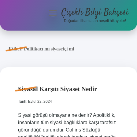
Çiçekli Bilgi Bahçesi
menüyü
aç
Doğadan ilham alan neşeli hikayeler!
Anasayfa
Gizlilik Politikası
Etiket:
Politikacı mı siyasetçi mi
Yasal Uyarı
Hakkımızda
Siyasal Karşıtı Siyaset Nedir
Tarih: Eylül 22, 2024
Siyasi görüşü olmayana ne denir? Apolitiklik,
insanların tüm siyasi bağlılıklara karşı tarafsız
göründüğü durumdur. Collins Sözlüğü