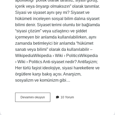
apolitikliği “politik olarak tarafsız, siyasi görüş,
içerik veya önyargı olmaksızın” olarak tanımlar.
Siyasi ve siyaset aynı şey mi? Siyaset ve
hükümeti inceleyen sosyal bilim dalına siyaset
bilimi denir. Siyaset terimi olumlu bir bağlamda
“siyasi çözüm” veya uzlaştırıcı ve şiddet
içermeyen bir anlamda kullanılabilirken, aynı
zamanda betimleyici bir anlamda “hükümet
sanatı veya bilimi” olarak da kullanılabilir –
WikipediaWikipedia › Wiki › PoliticsWikipedia
› Wiki › Politics Anti-siyaset nedir? Antifaşizm;
Her türlü faşist ideolojiye, siyasi hareketlere ve
örgütlere karşı bakış açısı. Anarşizm,
sosyalizm ve komünizm gibi…
Siyasal
Devamını okuyun
10 Yorum
Karşıtı
Siyaset
Nedir