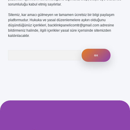
sorumluluğu kabul etmiş sayılırlar.
Sitemiz, kar amacı gütmeyen ve tamamen ücretsiz bir bilgi paylaşım
platformudur. Hukuka ve yasal düzenlemelere aykırı olduğunu
düşündüğünüz içerikleri,
backlinkpanelicomtr@gmail.com
adresine
bildirmeniz halinde, ilgili içerikler yasal süre içerisinde sitemizden
kaldırılacaktır.
Arama
com/
betexper güvenilir mi
elexbetgiris.org