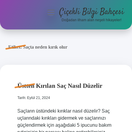
Çiçekli Bilgi Bahçesi
menüyü
aç
Doğadan ilham alan neşeli hikayeler!
Anasayfa
Gizlilik Politikası
Etiket:
Saçta neden kırık olur
Yasal Uyarı
Hakkımızda
Üstten Kırılan Saç Nasıl Düzelir
Tarih: Eylül 21, 2024
Saçların üstündeki kırıklar nasıl düzelir? Saç
uçlarındaki kırıkları gidermek ve saçlarınızı
güçlendirmek için aşağıdaki 5 ipucunu bakım