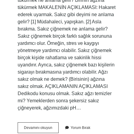
tükürmek ne anlama gelir? Birinin ağzına
tükürmek MAKALENİN AÇIKLAMASI: Hakaret
ederek uyarmak. Sakız gibi deyimi ne anlama
gelir? [1] Müdahaleci, yapışkan. [2] Asla
bırakma. Sakız çiğnemek ne anlama gelir?
Sakız çiğnemek birçok farklı sağlık sorununa
yardımcı olur. Örneğin, stres ve kaygıyı
yönetmeye yardımcı olabilir. Sakız çiğnemek
birçok kişide rahatlama ve sakinlik hissi
uyandırır. Ayrıca, sakız çiğnemek bazı kişilerin
sigarayı bırakmasına yardımcı olabilir. Ağzı
sakız olmak ne demek? (Birisinin) ağzına
sakız olmak. AÇIKLAMANIN AÇIKLAMASI
Dedikodu konusu olmak. Sakız ağzı temizler
mi? Yemeklerden sonra şekersiz sakız
çiğneyerek, ağzımızdaki pH…
Ağzına
Devamını okuyun
Yorum Bırak
Sakız