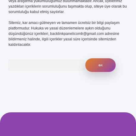
veya araştırma yükümlülüğümüz bulunmamaktadır. Ancak, üyelerimiz
yazdıkları içeriklerin sorumluluğunu taşımakta olup, siteye üye olarak bu
sorumluluğu kabul etmiş sayılırlar.
Sitemiz, kar amacı gütmeyen ve tamamen ücretsiz bir bilgi paylaşım
platformudur. Hukuka ve yasal düzenlemelere aykırı olduğunu
düşündüğünüz içerikleri,
backlinkpanelicomtr@gmail.com
adresine
bildirmeniz halinde, ilgili içerikler yasal süre içerisinde sitemizden
kaldırılacaktır.
Arama
com/
betexper güvenilir mi
elexbetgiris.org