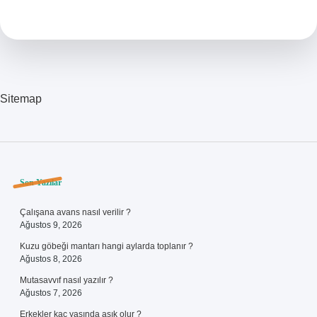
Olmak
Ne
Anlama
Gelir
Sitemap
Sidebar
Son Yazılar
Çalışana avans nasıl verilir ?
Ağustos 9, 2026
Kuzu göbeği mantarı hangi aylarda toplanır ?
Ağustos 8, 2026
Mutasavvıf nasıl yazılır ?
Ağustos 7, 2026
Erkekler kaç yaşında aşık olur ?