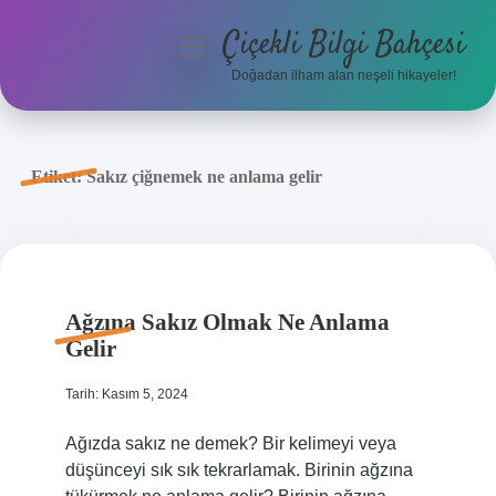
Çiçekli Bilgi Bahçesi
menüyü
aç
Doğadan ilham alan neşeli hikayeler!
Anasayfa
Gizlilik Politikası
Etiket:
Sakız çiğnemek ne anlama gelir
Yasal Uyarı
Hakkımızda
Ağzına Sakız Olmak Ne Anlama
Gelir
Tarih: Kasım 5, 2024
Ağızda sakız ne demek? Bir kelimeyi veya
düşünceyi sık sık tekrarlamak. Birinin ağzına