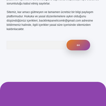
sorumluluğu kabul etmiş sayılırlar.
Sitemiz, kar amacı gütmeyen ve tamamen ücretsiz bir bilgi paylaşım
platformudur. Hukuka ve yasal düzenlemelere aykırı olduğunu
düşündüğünüz içerikleri,
backlinkpanelicomtr@gmail.com
adresine
bildirmeniz halinde, ilgili içerikler yasal süre içerisinde sitemizden
kaldırılacaktır.
Arama
.com/
betexper güvenilir mi
elexbetgiris.org