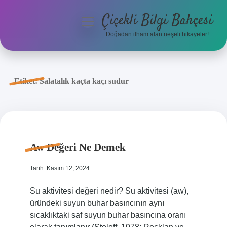
Çiçekli Bilgi Bahçesi
menüyü
aç
Doğadan ilham alan neşeli hikayeler!
Anasayfa
Gizlilik Politikası
Etiket:
Salatalık kaçta kaçı sudur
Yasal Uyarı
Hakkımızda
Aw Değeri Ne Demek
Tarih: Kasım 12, 2024
Su aktivitesi değeri nedir? Su aktivitesi (aw),
üründeki suyun buhar basıncının aynı
sıcaklıktaki saf suyun buhar basıncına oranı