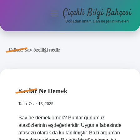
Çiçekli Bilgi Bahçesi
menüyü
aç
Doğadan ilham alan neşeli hikayeler!
Anasayfa
Gizlilik Politikası
Etiket:
Sav özelliği nedir
Yasal Uyarı
Hakkımızda
Savlar Ne Demek
Tarih: Ocak 13, 2025
Sav ne demek örnek? Bunlar günümüz
atasözlerinin eşdeğerleridir. Uygur alfabesinde
atasözü olarak da kullanılmıştır. Bazı argüman