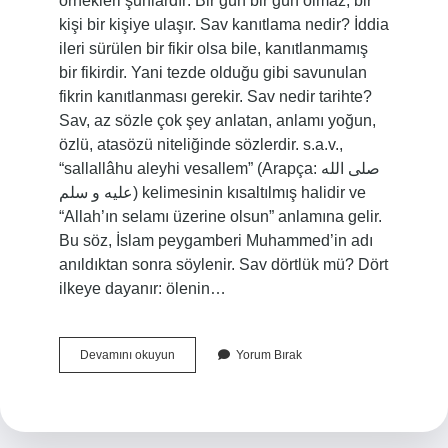
örnekleri şunlardır: Bir gün bir gün olmaz, bir
kişi bir kişiye ulaşır. Sav kanıtlama nedir? İddia
ileri sürülen bir fikir olsa bile, kanıtlanmamış
bir fikirdir. Yani tezde olduğu gibi savunulan
fikrin kanıtlanması gerekir. Sav nedir tarihte?
Sav, az sözle çok şey anlatan, anlamı yoğun,
özlü, atasözü niteliğinde sözlerdir. s.a.v.,
“sallallâhu aleyhi vesallem” (Arapça: صلى الله
عليه و سلم) kelimesinin kısaltılmış halidir ve
“Allah’ın selamı üzerine olsun” anlamına gelir.
Bu söz, İslam peygamberi Muhammed’in adı
anıldıktan sonra söylenir. Sav dörtlük mü? Dört
ilkeye dayanır: ölenin…
Savlar
Devamını okuyun
Yorum Bırak
Ne
Demek