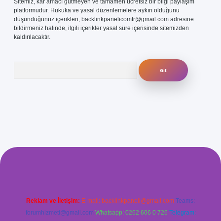
Sitemiz, kar amacı gütmeyen ve tamamen ücretsiz bir bilgi paylaşım
platformudur. Hukuka ve yasal düzenlemelere aykırı olduğunu
düşündüğünüz içerikleri,
backlinkpanelicomtr@gmail.com
adresine
bildirmeniz halinde, ilgili içerikler yasal süre içerisinde sitemizden
kaldırılacaktır.
Arama
com/
betexper güvenilir mi
elexbetgiris.org
Reklam ve İletişim:
E-mail:
backlinkpaneli@gmail.com
Teams:
forumhizmeti@gmail.com
Whatsapp: 0262 606 0 726
Telegram: