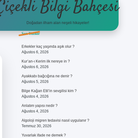
Çiçekli Bilgi Bahçesi
Doğadan ilham alan neşeli hikayeler!
Sidebar
Son Yazılar
https://hiltonbet-giris.com/
bete
Erkekler kaç yaşında aşık olur ?
Ağustos 6, 2026
Kur’an-ı Kerim ilk nereye in ?
Ağustos 6, 2026
Ayakkabı bağcığına ne denir ?
Ağustos 5, 2026
Bilge Kağan Etil’in sevgilisi kim ?
Ağustos 4, 2026
Anlatım yapısı nedir ?
Ağustos 4, 2026
Algoloji migren tedavisi nasıl uygulanır ?
Temmuz 30, 2026
Yuvarlak ifade ne demek ?