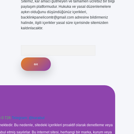
Sitemiz, kar amacı gütmeyen ve tamamen ücretsiz bir bilgi
paylaşım platformudur. Hukuka ve yasal düzenlemelere
aykırı olduğunu düşündüğünüz içerikleri,
backlinkpanelicomtr@gmail.com
adresine bildirmeniz
halinde, ilgili içerikler yasal süre içerisinde sitemizden
kaldırılacaktır.
Arama
 0 726
Telegram: @karabul
ektedir. Bu nedenle, sitedeki içerikleri proaktif olarak denetleme veya
 etmiş sayılırlar. Bu internet sitesi, herhangi bir marka, kurum veya