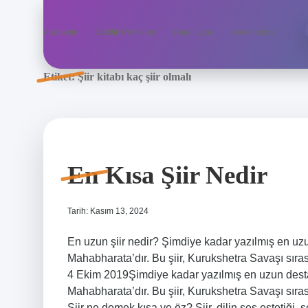
Anasayfa
Gizlilik Politikası
Yasal Uyarı
Hakkımızda
Etiket:
Şiir kitabı kaç şiir olmalı
En Kısa Şiir Nedir
Tarih: Kasım 13, 2024
En uzun şiir nedir? Şimdiye kadar yazılmış en uzun
Mahabharata’dır. Bu şiir, Kurukshetra Savaşı sıra
4 Ekim 2019Şimdiye kadar yazılmış en uzun destans
Mahabharata’dır. Bu şiir, Kurukshetra Savaşı sıra
Şiir ne demek kısa ve öz? Şiir, dilin ses estetiği, 