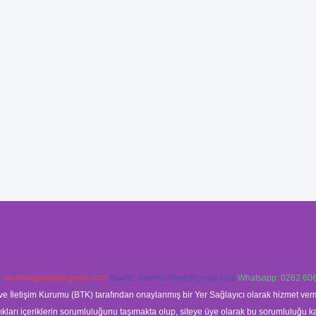
:
backlinkpaneli@gmail.com
Teams:
forumhizmeti@gmail.com
Whatsapp: 0262 606
ve İletişim Kurumu (BTK) tarafından onaylanmış bir Yer Sağlayıcı olarak hizmet verm
rı içeriklerin sorumluluğunu taşımakta olup, siteye üye olarak bu sorumluluğu kabul