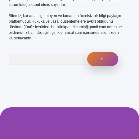
sorumluluğu kabul etmiş sayılırlar.
Sitemiz, kar amacı gütmeyen ve tamamen ücretsiz bir bilgi paylaşım
platformudur. Hukuka ve yasal düzenlemelere aykırı olduğunu
düşündüğünüz içerikleri,
backlinkpanelicomtr@gmail.com
adresine
bildirmeniz halinde, ilgili içerikler yasal süre içerisinde sitemizden
kaldırılacaktır.
Arama
com/
betexper güvenilir mi
elexbetgiris.org