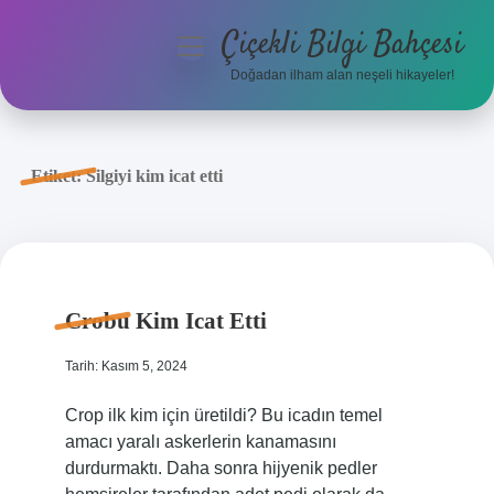
Çiçekli Bilgi Bahçesi
menüyü
aç
Doğadan ilham alan neşeli hikayeler!
Anasayfa
Gizlilik Politikası
Etiket:
Silgiyi kim icat etti
Yasal Uyarı
Hakkımızda
Crobu Kim Icat Etti
Tarih: Kasım 5, 2024
Crop ilk kim için üretildi? Bu icadın temel
amacı yaralı askerlerin kanamasını
durdurmaktı. Daha sonra hijyenik pedler