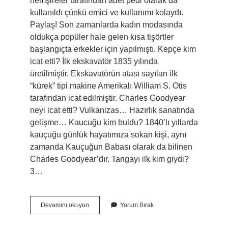
hemşireler tarafından adet pedi olarak da
kullanıldı çünkü emici ve kullanımı kolaydı.
Paylaş! Son zamanlarda kadın modasında
oldukça popüler hale gelen kısa tişörtler
başlangıçta erkekler için yapılmıştı. Kepçe kim
icat etti? İlk ekskavatör 1835 yılında
üretilmiştir. Ekskavatörün atası sayılan ilk
“kürek” tipi makine Amerikalı William S. Otis
tarafından icat edilmiştir. Charles Goodyear
neyi icat etti? Vulkanizas… Hazırlık sanatında
gelişme… Kaucuğu kim buldu? 1840’lı yıllarda
kauçuğu günlük hayatımıza sokan kişi, aynı
zamanda Kauçuğun Babası olarak da bilinen
Charles Goodyear’dır. Tangayı ilk kim giydi?
3…
Crobu
Devamını okuyun
Yorum Bırak
Kim
Icat