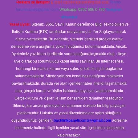
Reklam ve İletişim:
E-mail:
backlinkpaneli@gmail.com
Teams:
forumhizmeti@gmail.com
Whatsapp: 0262 606 0 726
Telegram:
@karabul
Yasal Uyarı:
Sitemiz, 5651 Sayılı Kanun gereğince Bilgi Teknolojileri ve
İletişim Kurumu (BTK) tarafından onaylanmış bir Yer Sağlayıcı olarak
hizmet vermektedir. Bu nedenle, sitedeki içerikleri proaktif olarak
denetleme veya araştırma yükümlülüğümüz bulunmamaktadır. Ancak,
üyelerimiz yazdıkları içeriklerin sorumluluğunu taşımakta olup, siteye
üye olarak bu sorumluluğu kabul etmiş sayılırlar. Bu internet sitesi,
herhangi bir marka, kurum veya şahıs şirketi ile hiçbir bağlantısı
bulunmamaktadır. Sitede yalnızca kendi hazırladığımız makaleler
paylaşılmaktadır. Burada yer alan içerikler haber niteliği taşımamakta
olup, gerçek kurum ve kişiler hakkında paylaşım yapılmamaktadır.
Gerçek kurum ve kişiler ile isim benzerlikleri tamamen tesadüfidir.
Sitemiz, kar amacı gütmeyen ve tamamen ücretsiz bir bilgi paylaşım
platformudur. Hukuka ve yasal düzenlemelere aykırı olduğunu
düşündüğünüz içerikleri,
backlinkpanelicomtr@gmail.com
adresine
bildirmeniz halinde, ilgili içerikler yasal süre içerisinde sitemizden
kaldırılacaktır.