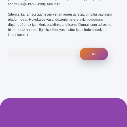
sorumluluğu kabul etmiş sayılırlar.
Sitemiz, kar amacı gütmeyen ve tamamen ücretsiz bir bilgi paylaşım
platformudur. Hukuka ve yasal düzenlemelere aykırı olduğunu
düşündüğünüz içerikleri,
backlinkpanelicomtr@gmail.com
adresine
bildirmeniz halinde, ilgili içerikler yasal süre içerisinde sitemizden
kaldırılacaktır.
Arama
com/
betexper güvenilir mi
elexbetgiris.org