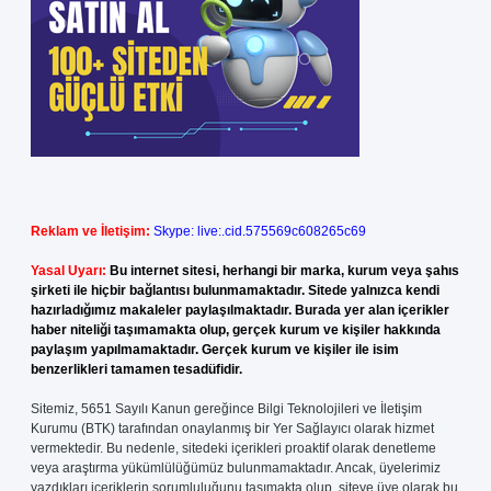
Reklam ve İletişim:
Skype: live:.cid.575569c608265c69
Yasal Uyarı:
Bu internet sitesi, herhangi bir marka, kurum veya şahıs
şirketi ile hiçbir bağlantısı bulunmamaktadır. Sitede yalnızca kendi
hazırladığımız makaleler paylaşılmaktadır. Burada yer alan içerikler
haber niteliği taşımamakta olup, gerçek kurum ve kişiler hakkında
paylaşım yapılmamaktadır. Gerçek kurum ve kişiler ile isim
benzerlikleri tamamen tesadüfidir.
Sitemiz, 5651 Sayılı Kanun gereğince Bilgi Teknolojileri ve İletişim
Kurumu (BTK) tarafından onaylanmış bir Yer Sağlayıcı olarak hizmet
vermektedir. Bu nedenle, sitedeki içerikleri proaktif olarak denetleme
veya araştırma yükümlülüğümüz bulunmamaktadır. Ancak, üyelerimiz
yazdıkları içeriklerin sorumluluğunu taşımakta olup, siteye üye olarak bu