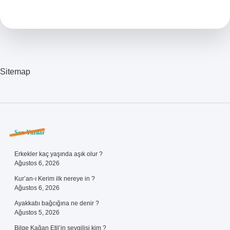
Görürken
Lazer
Epilasyon
Yapılır
Mı
Sitemap
Sidebar
Son Yazılar
Erkekler kaç yaşında aşık olur ?
Ağustos 6, 2026
Kur’an-ı Kerim ilk nereye in ?
Ağustos 6, 2026
Ayakkabı bağcığına ne denir ?
Ağustos 5, 2026
Bilge Kağan Etil’in sevgilisi kim ?