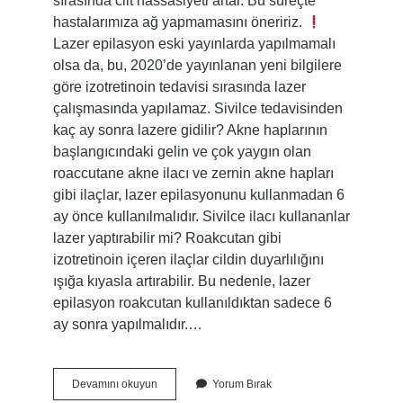
sırasında cilt hassasiyeti artar. Bu süreçte
hastalarımıza ağ yapmamasını öneririz.
Lazer epilasyon eski yayınlarda yapılmamalı
olsa da, bu, 2020’de yayınlanan yeni bilgilere
göre izotretinoin tedavisi sırasında lazer
çalışmasında yapılamaz. Sivilce tedavisinden
kaç ay sonra lazere gidilir? Akne haplarının
başlangıcındaki gelin ve çok yaygın olan
roaccutane akne ilacı ve zernin akne hapları
gibi ilaçlar, lazer epilasyonunu kullanmadan 6
ay önce kullanılmalıdır. Sivilce ilacı kullananlar
lazer yaptırabilir mi? Roakcutan gibi
izotretinoin içeren ilaçlar cildin duyarlılığını
ışığa kıyasla artırabilir. Bu nedenle, lazer
epilasyon roakcutan kullanıldıktan sadece 6
ay sonra yapılmalıdır.…
Sivilce
Devamını okuyun
Yorum Bırak
Tedavisi