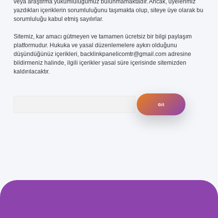
veya araştırma yükümlülüğümüz bulunmamaktadır. Ancak, üyelerimiz
yazdıkları içeriklerin sorumluluğunu taşımakta olup, siteye üye olarak bu
sorumluluğu kabul etmiş sayılırlar.
Sitemiz, kar amacı gütmeyen ve tamamen ücretsiz bir bilgi paylaşım
platformudur. Hukuka ve yasal düzenlemelere aykırı olduğunu
düşündüğünüz içerikleri,
backlinkpanelicomtr@gmail.com
adresine
bildirmeniz halinde, ilgili içerikler yasal süre içerisinde sitemizden
kaldırılacaktır.
Arama
com/
betexper güvenilir mi
elexbetgiris.org