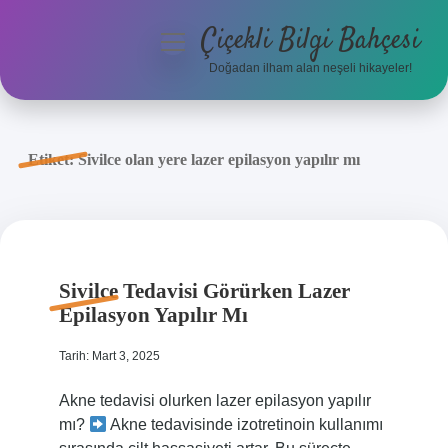
Çiçekli Bilgi Bahçesi
menüyü
aç
Doğadan ilham alan neşeli hikayeler!
Anasayfa
Gizlilik Politikası
Etiket:
Sivilce olan yere lazer epilasyon yapılır mı
Yasal Uyarı
Hakkımızda
Sivilce Tedavisi Görürken Lazer
Epilasyon Yapılır Mı
Tarih: Mart 3, 2025
Akne tedavisi olurken lazer epilasyon yapılır
mı?
Akne tedavisinde izotretinoin kullanımı