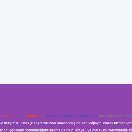
:
backlinkpaneli@gmail.com
Teams:
forumhizmeti@gmail.com
Whatsapp: 0262 606
ve İletişim Kurumu (BTK) tarafından onaylanmış bir Yer Sağlayıcı olarak hizmet verm
rı içeriklerin sorumluluğunu taşımakta olup, siteye üye olarak bu sorumluluğu kabul