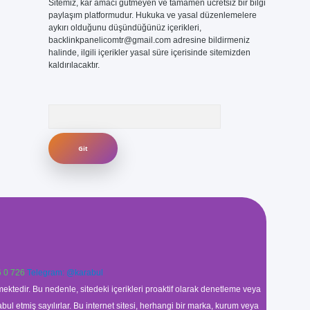
Sitemiz, kar amacı gütmeyen ve tamamen ücretsiz bir bilgi
paylaşım platformudur. Hukuka ve yasal düzenlemelere
aykırı olduğunu düşündüğünüz içerikleri,
backlinkpanelicomtr@gmail.com
adresine bildirmeniz
halinde, ilgili içerikler yasal süre içerisinde sitemizden
kaldırılacaktır.
Arama
 0 726
Telegram: @karabul
ektedir. Bu nedenle, sitedeki içerikleri proaktif olarak denetleme veya
 etmiş sayılırlar. Bu internet sitesi, herhangi bir marka, kurum veya