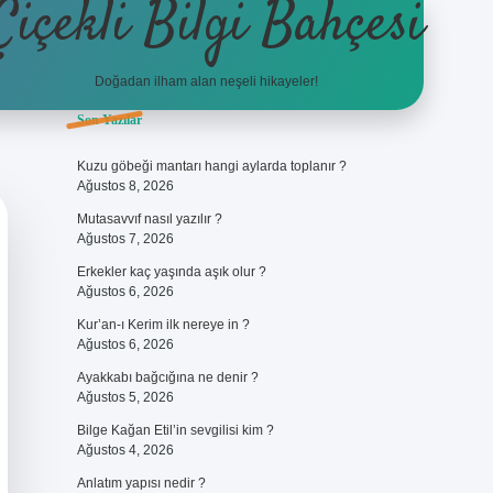
Çiçekli Bilgi Bahçesi
Doğadan ilham alan neşeli hikayeler!
Sidebar
Son Yazılar
https://hiltonbet-giris.com/
bete
Kuzu göbeği mantarı hangi aylarda toplanır ?
Ağustos 8, 2026
Mutasavvıf nasıl yazılır ?
Ağustos 7, 2026
Erkekler kaç yaşında aşık olur ?
Ağustos 6, 2026
Kur’an-ı Kerim ilk nereye in ?
Ağustos 6, 2026
Ayakkabı bağcığına ne denir ?
Ağustos 5, 2026
Bilge Kağan Etil’in sevgilisi kim ?
Ağustos 4, 2026
Anlatım yapısı nedir ?