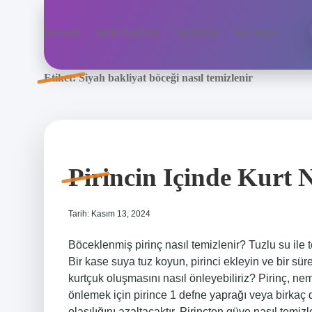
Anasayfa
Gizlilik Politikası
Yasal Uyarı
Hakkımızda
Etiket:
Siyah bakliyat böceği nasıl temizlenir
Pirincin Içinde Kurt N
Tarih: Kasım 13, 2024
Böceklenmiş pirinç nasıl temizlenir? Tuzlu su ile t
Bir kase suya tuz koyun, pirinci ekleyin ve bir süre
kurtçuk oluşmasını nasıl önleyebiliriz? Pirinç, nem
önlemek için pirince 1 defne yaprağı veya birkaç 
olasılığını azaltacaktır. Pirinçten güve nasıl temi