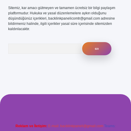
Sitemiz, kar amacı gütmeyen ve tamamen ücretsiz bir bilgi paylaşım
platformudur. Hukuka ve yasal düzenlemelere aykırı olduğunu
düşündüğünüz içerikleri,
backlinkpanelicomtr@gmail.com
adresine
bildirmeniz halinde, ilgili içerikler yasal süre içerisinde sitemizden
kaldırılacaktır.
Arama
.com/
betexper güvenilir mi
elexbetgiris.org
Reklam ve İletişim:
E-mail:
backlinkpaneli@gmail.com
Teams: