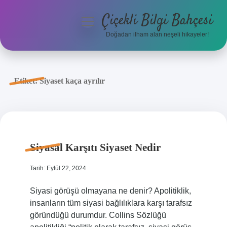
Çiçekli Bilgi Bahçesi
menüyü
aç
Doğadan ilham alan neşeli hikayeler!
Anasayfa
Gizlilik Politikası
Etiket:
Siyaset kaça ayrılır
Yasal Uyarı
Hakkımızda
Siyasal Karşıtı Siyaset Nedir
Tarih: Eylül 22, 2024
Siyasi görüşü olmayana ne denir? Apolitiklik,
insanların tüm siyasi bağlılıklara karşı tarafsız
göründüğü durumdur. Collins Sözlüğü