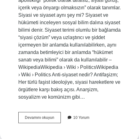
apolitikliği “politik olarak tarafsız, siyasi görüş,
içerik veya önyargı olmaksızın” olarak tanımlar.
Siyasi ve siyaset aynı şey mi? Siyaset ve
hükümeti inceleyen sosyal bilim dalına siyaset
bilimi denir. Siyaset terimi olumlu bir bağlamda
“siyasi çözüm” veya uzlaştırıcı ve şiddet
içermeyen bir anlamda kullanılabilirken, aynı
zamanda betimleyici bir anlamda “hükümet
sanatı veya bilimi” olarak da kullanılabilir –
WikipediaWikipedia › Wiki › PoliticsWikipedia
› Wiki › Politics Anti-siyaset nedir? Antifaşizm;
Her türlü faşist ideolojiye, siyasi hareketlere ve
örgütlere karşı bakış açısı. Anarşizm,
sosyalizm ve komünizm gibi…
Siyasal
Devamını okuyun
10 Yorum
Karşıtı
Siyaset
Nedir