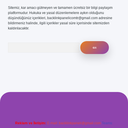
Sitemiz, kar amacı gütmeyen ve tamamen ücretsiz bir bilgi paylaşım
platformudur. Hukuka ve yasal düzenlemelere aykırı olduğunu
düşündüğünüz içerikleri,
backlinkpanelicomtr@gmail.com
adresine
bildirmeniz halinde, ilgili içerikler yasal süre içerisinde sitemizden
kaldırılacaktır.
Arama
.com/
betexper güvenilir mi
elexbetgiris.org
Reklam ve İletişim:
E-mail:
backlinkpaneli@gmail.com
Teams: