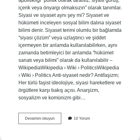
apolitikliği “politik olarak tarafsız, siyasi görüş,
içerik veya önyargı olmaksızın” olarak tanımlar.
Siyasi ve siyaset aynı şey mi? Siyaset ve
hükümeti inceleyen sosyal bilim dalına siyaset
bilimi denir. Siyaset terimi olumlu bir bağlamda
“siyasi çözüm” veya uzlaştırıcı ve şiddet
içermeyen bir anlamda kullanılabilirken, aynı
zamanda betimleyici bir anlamda “hükümet
sanatı veya bilimi” olarak da kullanılabilir –
WikipediaWikipedia › Wiki › PoliticsWikipedia
› Wiki › Politics Anti-siyaset nedir? Antifaşizm;
Her türlü faşist ideolojiye, siyasi hareketlere ve
örgütlere karşı bakış açısı. Anarşizm,
sosyalizm ve komünizm gibi…
Siyasal
Devamını okuyun
10 Yorum
Karşıtı
Siyaset
Nedir