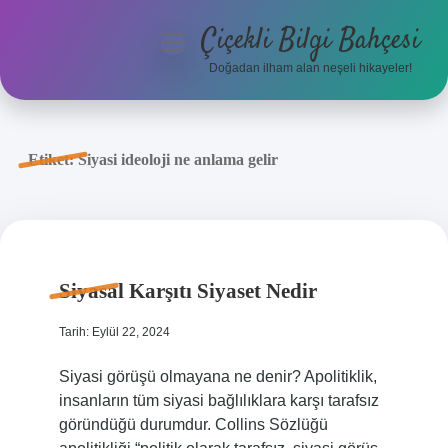
Çiçekli Bilgi Bahçesi
menüyü
aç
Doğadan ilham alan neşeli hikayeler!
Anasayfa
Gizlilik Politikası
Etiket:
Siyasi ideoloji ne anlama gelir
Yasal Uyarı
Hakkımızda
Siyasal Karşıtı Siyaset Nedir
Tarih: Eylül 22, 2024
Siyasi görüşü olmayana ne denir? Apolitiklik,
insanların tüm siyasi bağlılıklara karşı tarafsız
göründüğü durumdur. Collins Sözlüğü