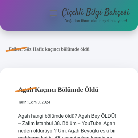
Çiçekli Bilgi Bahçesi
menüyü
aç
Doğadan ilham alan neşeli hikayeler!
Anasayfa
Gizlilik Politikası
Etiket:
Söz Hafiz kaçıncı bölümde öldü
Yasal Uyarı
Hakkımızda
Agah Kaçıncı Bölümde Öldü
Tarih: Ekim 3, 2024
Agah hangi bölümde öldü? Agah Bey ÖLDÜ!
– Zalim İstanbul 38. Bölüm – YouTube. Agah
neden öldürüyor? Um. Agah Beyoğlu eski bir