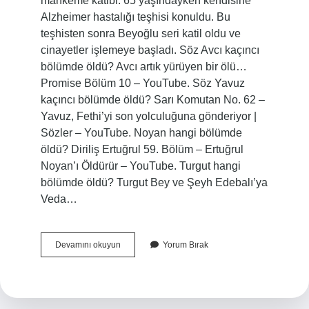
mahkeme katibi. 65 yaşındayken kendisine
Alzheimer hastalığı teşhisi konuldu. Bu
teşhisten sonra Beyoğlu seri katil oldu ve
cinayetler işlemeye başladı. Söz Avcı kaçıncı
bölümde öldü? Avcı artık yürüyen bir ölü…
Promise Bölüm 10 – YouTube. Söz Yavuz
kaçıncı bölümde öldü? Sarı Komutan No. 62 –
Yavuz, Fethi’yi son yolculuğuna gönderiyor |
Sözler – YouTube. Noyan hangi bölümde
öldü? Diriliş Ertuğrul 59. Bölüm – Ertuğrul
Noyan’ı Öldürür – YouTube. Turgut hangi
bölümde öldü? Turgut Bey ve Şeyh Edebalı’ya
Veda…
Agah
Devamını okuyun
Yorum Bırak
Kaçıncı
Bölümde
Öldü