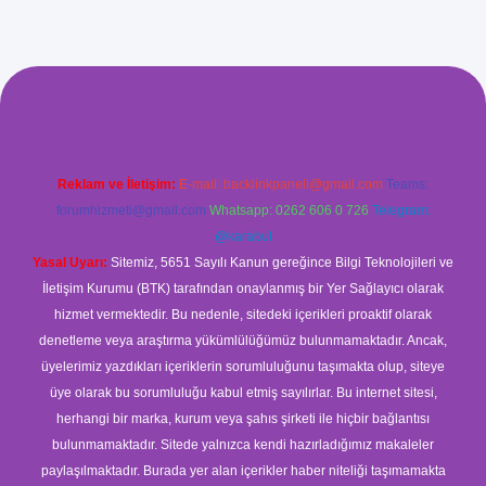
.com/
betexper güvenilir mi
elexbetgiris.org
Reklam ve İletişim:
E-mail:
backlinkpaneli@gmail.com
Teams:
forumhizmeti@gmail.com
Whatsapp: 0262 606 0 726
Telegram:
@karabul
Yasal Uyarı:
Sitemiz, 5651 Sayılı Kanun gereğince Bilgi Teknolojileri ve
İletişim Kurumu (BTK) tarafından onaylanmış bir Yer Sağlayıcı olarak
hizmet vermektedir. Bu nedenle, sitedeki içerikleri proaktif olarak
denetleme veya araştırma yükümlülüğümüz bulunmamaktadır. Ancak,
üyelerimiz yazdıkları içeriklerin sorumluluğunu taşımakta olup, siteye
üye olarak bu sorumluluğu kabul etmiş sayılırlar. Bu internet sitesi,
herhangi bir marka, kurum veya şahıs şirketi ile hiçbir bağlantısı
bulunmamaktadır. Sitede yalnızca kendi hazırladığımız makaleler
paylaşılmaktadır. Burada yer alan içerikler haber niteliği taşımamakta