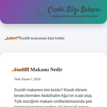
Çiçekli Bilgi Bahçesi
menüyü
aç
Doğadan ilham alan neşeli hikayeler!
Anasayfa
Gizlilik Politikası
Etiket:
Suzidil makamını kim buldu
Yasal Uyarı
Hakkımızda
Suzidil Makamı Nedir
Tarih: Kasım 7, 2024
Suzidil makamını kim buldu? Klasik dönem
bestecilerinden Abdülhalim Ağa’nın icadı olup,
Türk müziğinin makam sınıflandırmasında şed