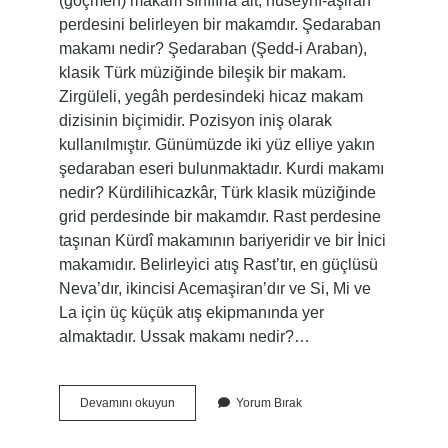
(göçmen) makam sınıfına ait, hüseynî-aşiran
perdesini belirleyen bir makamdır. Şedaraban
makamı nedir? Şedaraban (Şedd-i Araban),
klasik Türk müziğinde bileşik bir makam.
Zirgüleli, yegâh perdesindeki hicaz makam
dizisinin biçimidir. Pozisyon iniş olarak
kullanılmıştır. Günümüzde iki yüz elliye yakın
şedaraban eseri bulunmaktadır. Kurdi makamı
nedir? Kürdilihicazkâr, Türk klasik müziğinde
grid perdesinde bir makamdır. Rast perdesine
taşınan Kürdî makamının bariyeridir ve bir İnici
makamıdır. Belirleyici atış Rast’tır, en güçlüsü
Neva’dır, ikincisi Acemaşiran’dır ve Si, Mi ve
La için üç küçük atış ekipmanında yer
almaktadır. Ussak makamı nedir?…
Suzidil
Devamını okuyun
Yorum Bırak
Makamı
Nedir