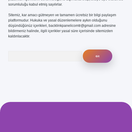
sorumluluğu kabul etmiş sayılırlar.
Sitemiz, kar amacı gütmeyen ve tamamen ücretsiz bir bilgi paylaşım
platformudur. Hukuka ve yasal düzenlemelere aykırı olduğunu
düşündüğünüz içerikleri,
backlinkpanelicomtr@gmail.com
adresine
bildirmeniz halinde, ilgili içerikler yasal süre içerisinde sitemizden
kaldırılacaktır.
Arama
com/
betexper güvenilir mi
elexbetgiris.org