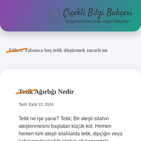
Çiçekli Bilgi Bahçesi
menüyü
aç
Doğadan ilham alan neşeli hikayeler!
Anasayfa
Gizlilik Politikası
Etiket:
Tabanca boş tetik düşürmek zararlı mı
Yasal Uyarı
Hakkımızda
Tetik Ağırlığı Nedir
Tarih: Eylül 22, 2024
Tetik ne işe yarar? Tetik; Bir ateşli silahın
ateşlenmesini başlatan küçük kol. Hemen
hemen tüm ateşli silahlarda tetik, dipçiğin veya