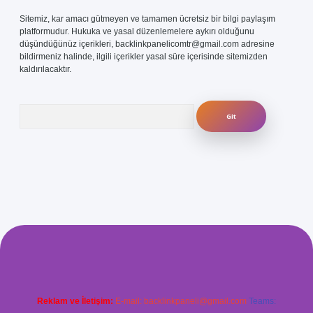
Sitemiz, kar amacı gütmeyen ve tamamen ücretsiz bir bilgi paylaşım
platformudur. Hukuka ve yasal düzenlemelere aykırı olduğunu
düşündüğünüz içerikleri,
backlinkpanelicomtr@gmail.com
adresine
bildirmeniz halinde, ilgili içerikler yasal süre içerisinde sitemizden
kaldırılacaktır.
Arama
.com/
betexper güvenilir mi
elexbetgiris.org
Reklam ve İletişim:
E-mail:
backlinkpaneli@gmail.com
Teams: