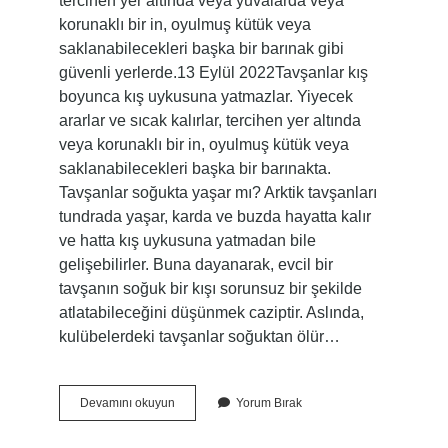
tercihen yer altında veya yuvalarda veya
korunaklı bir in, oyulmuş kütük veya
saklanabilecekleri başka bir barınak gibi
güvenli yerlerde.13 Eylül 2022Tavşanlar kış
boyunca kış uykusuna yatmazlar. Yiyecek
ararlar ve sıcak kalırlar, tercihen yer altında
veya korunaklı bir in, oyulmuş kütük veya
saklanabilecekleri başka bir barınakta.
Tavşanlar soğukta yaşar mı? Arktik tavşanları
tundrada yaşar, karda ve buzda hayatta kalır
ve hatta kış uykusuna yatmadan bile
gelişebilirler. Buna dayanarak, evcil bir
tavşanın soğuk bir kışı sorunsuz bir şekilde
atlatabileceğini düşünmek caziptir. Aslında,
kulübelerdeki tavşanlar soğuktan ölür…
Tavşan
Devamını okuyun
Yorum Bırak
Kışın
Ne