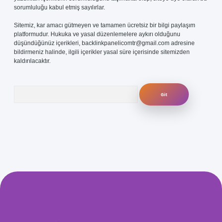
sorumluluğu kabul etmiş sayılırlar.
Sitemiz, kar amacı gütmeyen ve tamamen ücretsiz bir bilgi paylaşım
platformudur. Hukuka ve yasal düzenlemelere aykırı olduğunu
düşündüğünüz içerikleri,
backlinkpanelicomtr@gmail.com
adresine
bildirmeniz halinde, ilgili içerikler yasal süre içerisinde sitemizden
kaldırılacaktır.
Arama
et-giris.com/
betexper güvenilir mi
elexbetgiris.org