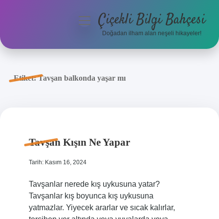
Çiçekli Bilgi Bahçesi
menüyü
aç
Doğadan ilham alan neşeli hikayeler!
Anasayfa
Gizlilik Politikası
Etiket:
Tavşan balkonda yaşar mı
Yasal Uyarı
Hakkımızda
Tavşan Kışın Ne Yapar
Tarih: Kasım 16, 2024
Tavşanlar nerede kış uykusuna yatar?
Tavşanlar kış boyunca kış uykusuna
yatmazlar. Yiyecek ararlar ve sıcak kalırlar,