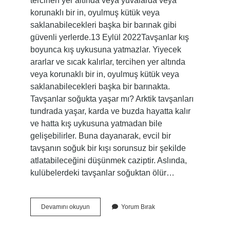
tercihen yer altında veya yuvalarda veya
korunaklı bir in, oyulmuş kütük veya
saklanabilecekleri başka bir barınak gibi
güvenli yerlerde.13 Eylül 2022Tavşanlar kış
boyunca kış uykusuna yatmazlar. Yiyecek
ararlar ve sıcak kalırlar, tercihen yer altında
veya korunaklı bir in, oyulmuş kütük veya
saklanabilecekleri başka bir barınakta.
Tavşanlar soğukta yaşar mı? Arktik tavşanları
tundrada yaşar, karda ve buzda hayatta kalır
ve hatta kış uykusuna yatmadan bile
gelişebilirler. Buna dayanarak, evcil bir
tavşanın soğuk bir kışı sorunsuz bir şekilde
atlatabileceğini düşünmek caziptir. Aslında,
kulübelerdeki tavşanlar soğuktan ölür…
Tavşan
Devamını okuyun
Yorum Bırak
Kışın
Ne