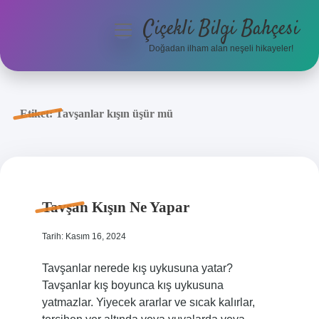
Çiçekli Bilgi Bahçesi
menüyü
aç
Doğadan ilham alan neşeli hikayeler!
Anasayfa
Gizlilik Politikası
Etiket:
Tavşanlar kışın üşür mü
Yasal Uyarı
Hakkımızda
Tavşan Kışın Ne Yapar
Tarih: Kasım 16, 2024
Tavşanlar nerede kış uykusuna yatar?
Tavşanlar kış boyunca kış uykusuna
yatmazlar. Yiyecek ararlar ve sıcak kalırlar,