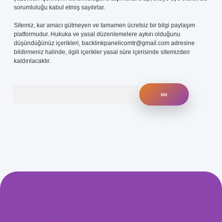
sorumluluğu kabul etmiş sayılırlar.
Sitemiz, kar amacı gütmeyen ve tamamen ücretsiz bir bilgi paylaşım
platformudur. Hukuka ve yasal düzenlemelere aykırı olduğunu
düşündüğünüz içerikleri,
backlinkpanelicomtr@gmail.com
adresine
bildirmeniz halinde, ilgili içerikler yasal süre içerisinde sitemizden
kaldırılacaktır.
Arama
s.com/
betexper güvenilir mi
elexbetgiris.org