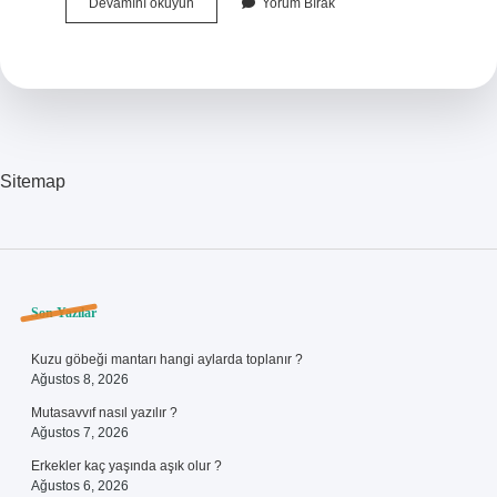
Furkanın
Devamını okuyun
Yorum Bırak
Tavuğu
Atasözünün
Devamı
Nedir
Sitemap
Sidebar
Son Yazılar
Kuzu göbeği mantarı hangi aylarda toplanır ?
Ağustos 8, 2026
Mutasavvıf nasıl yazılır ?
Ağustos 7, 2026
Erkekler kaç yaşında aşık olur ?
Ağustos 6, 2026