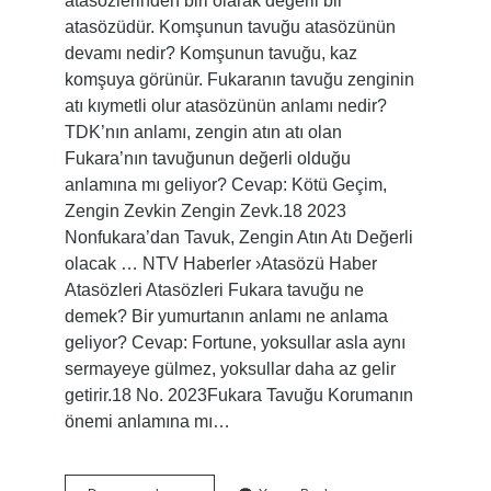
atasözlerinden biri olarak değerli bir
atasözüdür. Komşunun tavuğu atasözünün
devamı nedir? Komşunun tavuğu, kaz
komşuya görünür. Fukaranın tavuğu zenginin
atı kıymetli olur atasözünün anlamı nedir?
TDK’nın anlamı, zengin atın atı olan
Fukara’nın tavuğunun değerli olduğu
anlamına mı geliyor? Cevap: Kötü Geçim,
Zengin Zevkin Zengin Zevk.18 2023
Nonfukara’dan Tavuk, Zengin Atın Atı Değerli
olacak … NTV Haberler ›Atasözü Haber
Atasözleri Atasözleri Fukara tavuğu ne
demek? Bir yumurtanın anlamı ne anlama
geliyor? Cevap: Fortune, yoksullar asla aynı
sermayeye gülmez, yoksullar daha az gelir
getirir.18 No. 2023Fukara Tavuğu Korumanın
önemi anlamına mı…