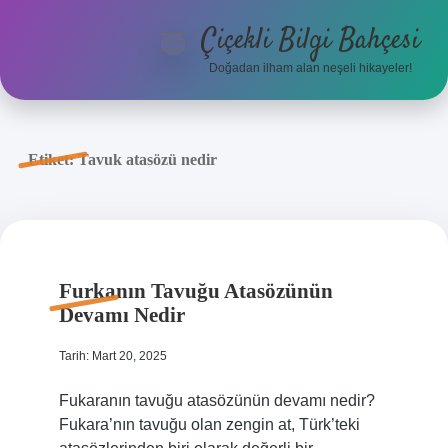
Çiçekli Bilgi Bahçesi
menüyü
aç
Doğadan ilham alan neşeli hikayeler!
Anasayfa
Gizlilik Politikası
Etiket:
Tavuk atasözü nedir
Yasal Uyarı
Hakkımızda
Furkanın Tavuğu Atasözünün
Devamı Nedir
Tarih: Mart 20, 2025
Fukaranın tavuğu atasözünün devamı nedir?
Fukara’nın tavuğu olan zengin at, Türk’teki