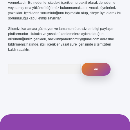
vermektedir. Bu nedenle, sitedeki içerikleri proaktif olarak denetleme
veya araştırma yükümlülüğümüz bulunmamaktadır. Ancak, üyelerimiz
yazdıkları içeriklerin sorumluluğunu taşımakta olup, siteye üye olarak bu
sorumluluğu kabul etmiş sayılırlar.
Sitemiz, kar amacı gütmeyen ve tamamen ücretsiz bir bilgi paylaşım
platformudur. Hukuka ve yasal düzenlemelere aykırı olduğunu
düşündüğünüz içerikleri,
backlinkpanelicomtr@gmail.com
adresine
bildirmeniz halinde, ilgili içerikler yasal süre içerisinde sitemizden
kaldırılacaktır.
Arama
.com/
betexper güvenilir mi
elexbetgiris.org