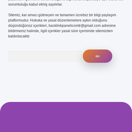
sorumluluğu kabul etmiş sayılırlar.
Sitemiz, kar amacı gütmeyen ve tamamen ücretsiz bir bilgi paylaşım
platformudur. Hukuka ve yasal düzenlemelere aykırı olduğunu
düşündüğünüz içerikleri,
backlinkpanelicomtr@gmail.com
adresine
bildirmeniz halinde, ilgili içerikler yasal süre içerisinde sitemizden
kaldırılacaktır.
Arama
com/
betexper güvenilir mi
elexbetgiris.org