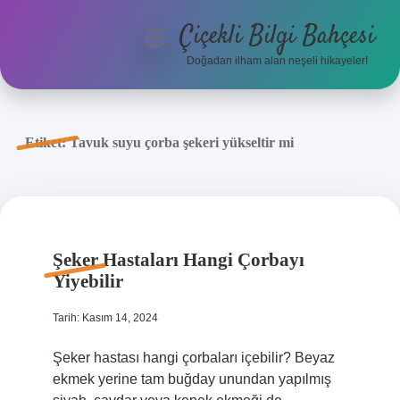
Çiçekli Bilgi Bahçesi
menüyü
aç
Doğadan ilham alan neşeli hikayeler!
Anasayfa
Gizlilik Politikası
Etiket:
Tavuk suyu çorba şekeri yükseltir mi
Yasal Uyarı
Hakkımızda
Şeker Hastaları Hangi Çorbayı
Yiyebilir
Tarih: Kasım 14, 2024
Şeker hastası hangi çorbaları içebilir? Beyaz
ekmek yerine tam buğday unundan yapılmış