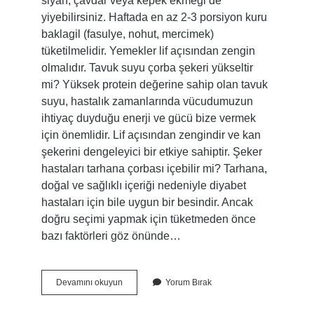
siyah, çavdar veya kepek ekmeği de
yiyebilirsiniz. Haftada en az 2-3 porsiyon kuru
baklagil (fasulye, nohut, mercimek)
tüketilmelidir. Yemekler lif açısından zengin
olmalıdır. Tavuk suyu çorba şekeri yükseltir
mi? Yüksek protein değerine sahip olan tavuk
suyu, hastalık zamanlarında vücudumuzun
ihtiyaç duyduğu enerji ve gücü bize vermek
için önemlidir. Lif açısından zengindir ve kan
şekerini dengeleyici bir etkiye sahiptir. Şeker
hastaları tarhana çorbası içebilir mi? Tarhana,
doğal ve sağlıklı içeriği nedeniyle diyabet
hastaları için bile uygun bir besindir. Ancak
doğru seçimi yapmak için tüketmeden önce
bazı faktörleri göz önünde…
Şeker
Devamını okuyun
Yorum Bırak
Hastaları
Hangi