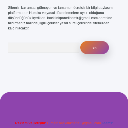
Sitemiz, kar amacı gütmeyen ve tamamen ücretsiz bir bilgi paylaşım
platformudur. Hukuka ve yasal düzenlemelere aykırı olduğunu
düşündüğünüz içerikleri,
backlinkpanelicomtr@gmail.com
adresine
bildirmeniz halinde, ilgili içerikler yasal süre içerisinde sitemizden
kaldırılacaktır.
Arama
s.com/
betexper güvenilir mi
elexbetgiris.org
Reklam ve İletişim:
E-mail:
backlinkpaneli@gmail.com
Teams: