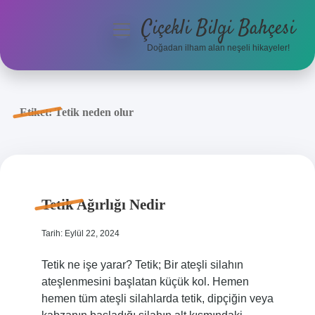
Çiçekli Bilgi Bahçesi
menüyü
aç
Doğadan ilham alan neşeli hikayeler!
Anasayfa
Gizlilik Politikası
Etiket:
Tetik neden olur
Yasal Uyarı
Hakkımızda
Tetik Ağırlığı Nedir
Tarih: Eylül 22, 2024
Tetik ne işe yarar? Tetik; Bir ateşli silahın
ateşlenmesini başlatan küçük kol. Hemen
hemen tüm ateşli silahlarda tetik, dipçiğin veya