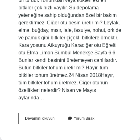
bir türdür. Tohumdan veya kökten ekilen
bitkiler çok hızlı yayılır. Su depolama
yeteneğine sahip olduğundan özel bir bakım
gerektirmez. Ciğer otu besin üretir mi? Leylak,
elma, buğday, mısır, lale, fasulye, nohut, orkide
ve pamuk gibi bitkiler çiçekli bitkilere örnektir.
Kara yosunu Atkuyruğu Karaciğer otu Eğrelti
otu Elma Limon Sümbül Menekşe Sayfa 6 6
Bunlar kendi besinini üretemeyen canlılardır.
Bütün bitkiler tohum üretir mi? Hayır, tüm
bitkiler tohum üretmez.24 Nisan 2018Hayır,
tüm bitkiler tohum üretmez. Ciğer otunun
özellikleri nelerdir? Nisan ve Mayıs
aylarında…
Ciğer
Devamını okuyun
Yorum Bırak
Otu
Tohum
Üretir