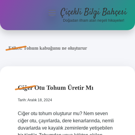
Çiçekli Bilgi Bahçesi
menüyü
aç
Doğadan ilham alan neşeli hikayeler!
Anasayfa
Gizlilik Politikası
Etiket:
Tohum kabuğunu ne oluşturur
Yasal Uyarı
Hakkımızda
Ciğer Otu Tohum Üretir Mı
Tarih: Aralık 18, 2024
Ciğer otu tohum oluşturur mu? Nem seven
ciğer otu, çayırlarda, dere kenarlarında, nemli
duvarlarda ve kayalık zeminlerde yetişebilen