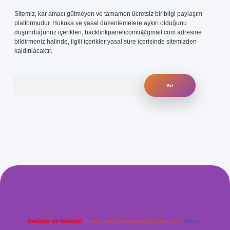
Sitemiz, kar amacı gütmeyen ve tamamen ücretsiz bir bilgi paylaşım
platformudur. Hukuka ve yasal düzenlemelere aykırı olduğunu
düşündüğünüz içerikleri,
backlinkpanelicomtr@gmail.com
adresine
bildirmeniz halinde, ilgili içerikler yasal süre içerisinde sitemizden
kaldırılacaktır.
Arama
com/
betexper güvenilir mi
elexbetgiris.org
Reklam ve İletişim:
E-mail:
backlinkpaneli@gmail.com
Teams: