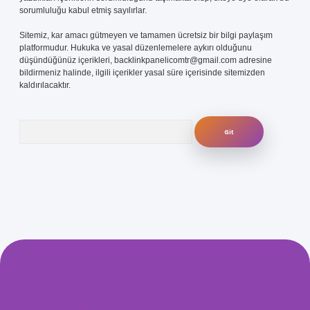
sorumluluğu kabul etmiş sayılırlar.
Sitemiz, kar amacı gütmeyen ve tamamen ücretsiz bir bilgi paylaşım
platformudur. Hukuka ve yasal düzenlemelere aykırı olduğunu
düşündüğünüz içerikleri,
backlinkpanelicomtr@gmail.com
adresine
bildirmeniz halinde, ilgili içerikler yasal süre içerisinde sitemizden
kaldırılacaktır.
Arama
com/
betexper güvenilir mi
elexbetgiris.org