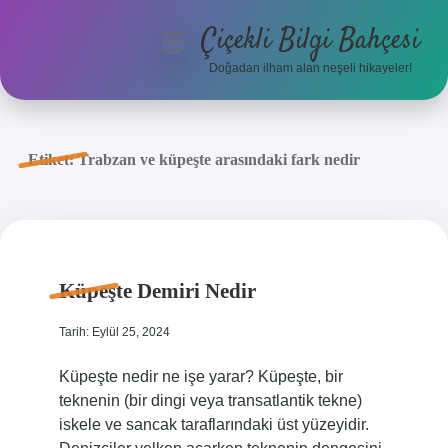
Çiçekli Bilgi Bahçesi
menüyü
aç
Doğadan ilham alan neşeli hikayeler!
Anasayfa
Gizlilik Politikası
Etiket:
Trabzan ve küpeşte arasındaki fark nedir
Yasal Uyarı
Hakkımızda
Küpeşte Demiri Nedir
Tarih: Eylül 25, 2024
Küpeşte nedir ne işe yarar? Küpeşte, bir
teknenin (bir dingi veya transatlantik tekne)
iskele ve sancak taraflarındaki üst yüzeyidir.