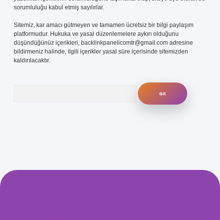
sorumluluğu kabul etmiş sayılırlar.
Sitemiz, kar amacı gütmeyen ve tamamen ücretsiz bir bilgi paylaşım
platformudur. Hukuka ve yasal düzenlemelere aykırı olduğunu
düşündüğünüz içerikleri,
backlinkpanelicomtr@gmail.com
adresine
bildirmeniz halinde, ilgili içerikler yasal süre içerisinde sitemizden
kaldırılacaktır.
Arama
com/
betexper güvenilir mi
elexbetgiris.org