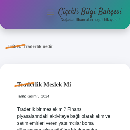
Çiçekli Bilgi Bahçesi
menüyü
aç
Doğadan ilham alan neşeli hikayeler!
Anasayfa
Gizlilik Politikası
Etiket:
Traderlık nedir
Yasal Uyarı
Hakkımızda
Traderlik Meslek Mi
Tarih: Kasım 5, 2024
Traderlik bir meslek mi? Finans
piyasalarındaki aktiviteye bağlı olarak alım ve
satım emirleri veren yatırımcılar borsa