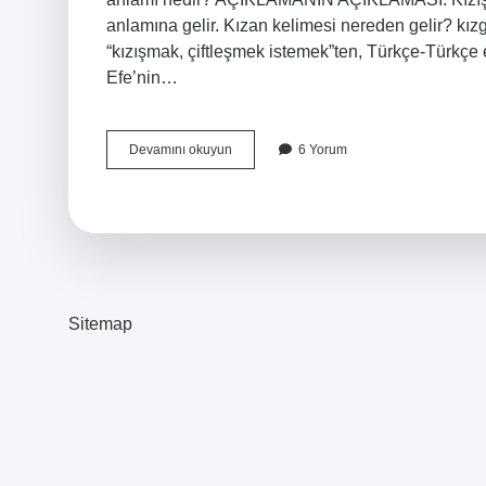
anlamına gelir. Kızan kelimesi nereden gelir? kı
“kızışmak, çiftleşmek istemek”ten, Türkçe-Türkçe e
Efe’nin…
Kızan
Devamını okuyun
6 Yorum
Kelimesi
Ne
Anlama
Gelir
Sitemap