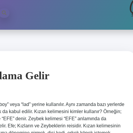
lama Gelir
boy” veya “lad” yerine kullanılır. Aynı zamanda bazı yerlerde
k da kabul edilir. Kızan kelimesini kimler kullanır? Örneğin;
ne “EFE” denir. Zeybek kelimesi “EFE” anlamında da
ir. Efe; Kızların ve Zeybeklerin reisidir. Kızan kelimesinin
 dönemine girmek, dişi kedi, erkek köpek istemek