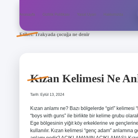
Anasayfa
Gizlilik Politikası
Yasal Uyarı
Hakkımızda
Etiket:
Trakyada çocuğa ne denir
Kızan Kelimesi Ne An
Tarih: Eylül 13, 2024
Kızan anlamı ne? Bazı bölgelerde “girl” kelimesi “
“boys with guns” ile birlikte bir kelime grubu olara
Ege bölgesinin yiğit köy erkeklerine ve gençleri
kullanılır. Kızan kelimesi “genç adam” anlamına gel
anlamı nedir? AÇIKLAMANIN AÇIKLAMASI: Kızışma