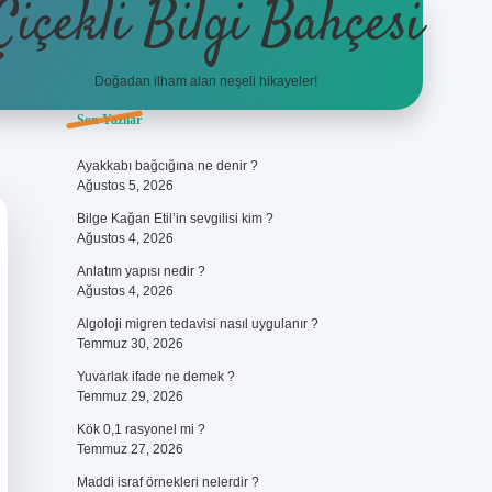
Çiçekli Bilgi Bahçesi
Doğadan ilham alan neşeli hikayeler!
Sidebar
Son Yazılar
https://hiltonbet-giris.com/
betex
Ayakkabı bağcığına ne denir ?
Ağustos 5, 2026
Bilge Kağan Etil’in sevgilisi kim ?
Ağustos 4, 2026
Anlatım yapısı nedir ?
Ağustos 4, 2026
Algoloji migren tedavisi nasıl uygulanır ?
Temmuz 30, 2026
Yuvarlak ifade ne demek ?
Temmuz 29, 2026
Kök 0,1 rasyonel mi ?
Temmuz 27, 2026
Maddi israf örnekleri nelerdir ?