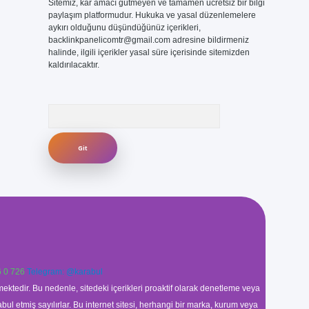
Sitemiz, kar amacı gütmeyen ve tamamen ücretsiz bir bilgi
paylaşım platformudur. Hukuka ve yasal düzenlemelere
aykırı olduğunu düşündüğünüz içerikleri,
backlinkpanelicomtr@gmail.com
adresine bildirmeniz
halinde, ilgili içerikler yasal süre içerisinde sitemizden
kaldırılacaktır.
Arama
 0 726
Telegram: @karabul
ektedir. Bu nedenle, sitedeki içerikleri proaktif olarak denetleme veya
 etmiş sayılırlar. Bu internet sitesi, herhangi bir marka, kurum veya