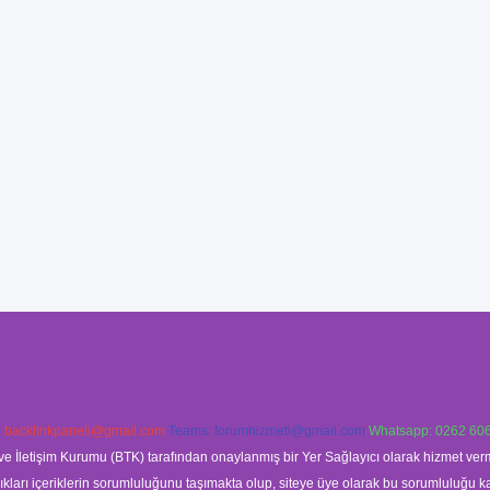
:
backlinkpaneli@gmail.com
Teams:
forumhizmeti@gmail.com
Whatsapp: 0262 606
ve İletişim Kurumu (BTK) tarafından onaylanmış bir Yer Sağlayıcı olarak hizmet verm
rı içeriklerin sorumluluğunu taşımakta olup, siteye üye olarak bu sorumluluğu kabul