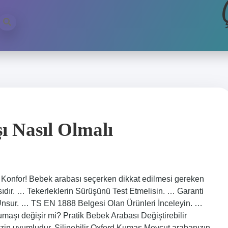
 Nasıl Olmalı
 Konfor! Bebek arabası seçerken dikkat edilmesi gereken
asıdır. … Tekerleklerin Sürüşünü Test Etmelisin. … Garanti
Unsur. … TS EN 1888 Belgesi Olan Ürünleri İnceleyin. …
maşı değişir mi? Pratik Bebek Arabası Değiştirebilir
zin uyumludur. Silinebilir Oxford Kumaş Mevcut arabanızın