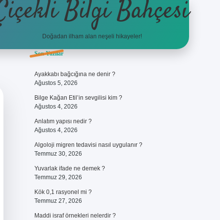
Çiçekli Bilgi Bahçesi
Doğadan ilham alan neşeli hikayeler!
Sidebar
Son Yazılar
https://hiltonbet-giris.com/
Ayakkabı bağcığına ne denir ?
Ağustos 5, 2026
Bilge Kağan Etil’in sevgilisi kim ?
Ağustos 4, 2026
Anlatım yapısı nedir ?
Ağustos 4, 2026
Algoloji migren tedavisi nasıl uygulanır ?
Temmuz 30, 2026
Yuvarlak ifade ne demek ?
Temmuz 29, 2026
Kök 0,1 rasyonel mi ?
Temmuz 27, 2026
Maddi israf örnekleri nelerdir ?