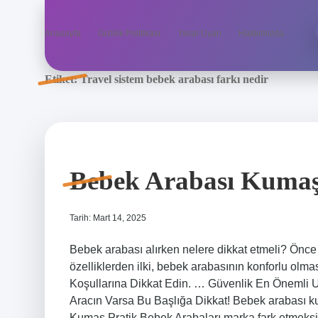
Anasayfa
Gizlilik Politikası
Yasal Uyarı
Hakkımızda
Etiket:
Travel sistem bebek arabası farkı nedir
Bebek Arabası Kumaşı
Tarih: Mart 14, 2025
Bebek arabası alırken nelere dikkat etmeli? Önce
özelliklerden ilki, bebek arabasının konforlu olm
Koşullarına Dikkat Edin. … Güvenlik En Önemli 
Aracın Varsa Bu Başlığa Dikkat! Bebek arabası ku
Kumaş Pratik Bebek Arabaları marka fark etmeksi