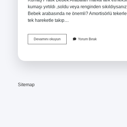
kumaşı yırtıldı ,soldu veya renginden sıkıldıysan
Bebek arabasında ne önemli? Amortisörlü tekerler
tek hareketle takıp…
Bebek
Devamını okuyun
Yorum Bırak
Arabası
Kumaşı
Nasıl
Olmalı
Sitemap