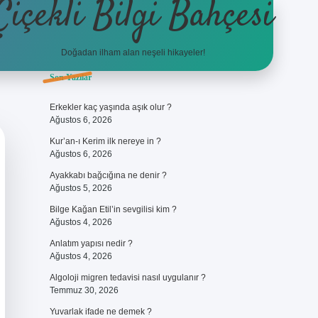
Çiçekli Bilgi Bahçesi
Doğadan ilham alan neşeli hikayeler!
Sidebar
Son Yazılar
https://hiltonbet-giris.com/
bete
Erkekler kaç yaşında aşık olur ?
Ağustos 6, 2026
Kur’an-ı Kerim ilk nereye in ?
Ağustos 6, 2026
Ayakkabı bağcığına ne denir ?
Ağustos 5, 2026
Bilge Kağan Etil’in sevgilisi kim ?
Ağustos 4, 2026
Anlatım yapısı nedir ?
Ağustos 4, 2026
Algoloji migren tedavisi nasıl uygulanır ?
Temmuz 30, 2026
Yuvarlak ifade ne demek ?