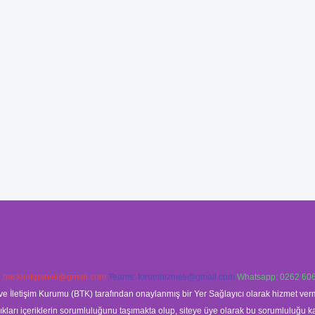
:
backlinkpaneli@gmail.com
Teams:
forumhizmeti@gmail.com
Whatsapp: 0262 606
ve İletişim Kurumu (BTK) tarafından onaylanmış bir Yer Sağlayıcı olarak hizmet verm
rı içeriklerin sorumluluğunu taşımakta olup, siteye üye olarak bu sorumluluğu kabul