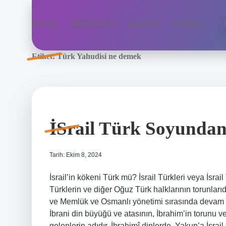
Anasayfa
Gizlilik Politikası
Yasal Uyarı
Hakkımızda
Etiket:
Türk Yahudisi ne demek
İSrail Türk Soyunda
Tarih: Ekim 8, 2024
İsrail’in kökeni Türk mü? İsrail Türkleri veya İsra
Türklerin ve diğer Oğuz Türk halklarının torunları
ve Memlük ve Osmanlı yönetimi sırasında devam etti
İbrani din büyüğü ve atasının, İbrahim’in torunu 
gelenlerin adıdır. İbrahimî dinlerde, Yakup’a İsrail