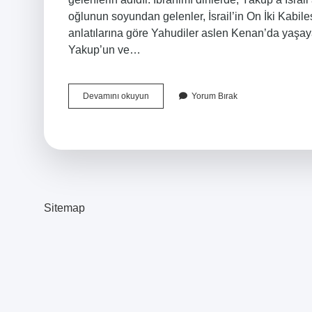
oğlunun soyundan gelenler, İsrail’in On İki Kabil
anlatılarına göre Yahudiler aslen Kenan’da yaşayan
Yakup’un ve…
İSrail
Devamını okuyun
Yorum Bırak
Türk
Soyundan
Mı
Sitemap