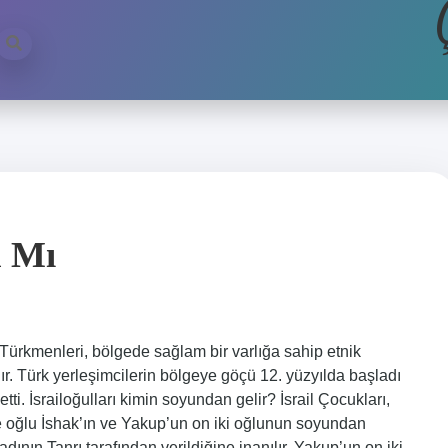
n Mı
il Türkmenleri, bölgede sağlam bir varlığa sahip etnik
dır. Türk yerleşimcilerin bölgeye göçü 12. yüzyılda başladı
. İsrailoğulları kimin soyundan gelir? İsrail Çocukları,
ve oğlu İshak’ın ve Yakup’un on iki oğlunun soyundan
 adının Tanrı tarafından verildiğine inanılır. Yakup’un on iki