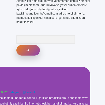
Sitemiz, kar amacı gütmeyen ve tamamen ücretsiz bir bilgi
paylaşım platformudur. Hukuka ve yasal düzenlemelere
aykırı olduğunu düşündüğünüz içerikleri,
backlinkpanelicomtr@gmail.com
adresine bildirmeniz
halinde, ilgili içerikler yasal süre içerisinde sitemizden
kaldırılacaktır.
Arama
 0 726
Telegram: @karabul
ektedir. Bu nedenle, sitedeki içerikleri proaktif olarak denetleme veya
 etmiş sayılırlar. Bu internet sitesi, herhangi bir marka, kurum veya