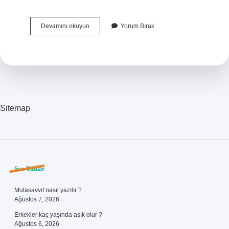
Türkiyede
Devamını okuyun
Yorum Bırak
Eskiden
Hangi
Uygarlıklar
Yaşadı
Sitemap
Sidebar
Son Yazılar
Mutasavvıf nasıl yazılır ?
Ağustos 7, 2026
Erkekler kaç yaşında aşık olur ?
Ağustos 6, 2026