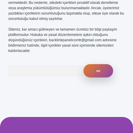
vermektedir. Bu nedenle, sitedeki içerikleri proaktif olarak denetleme
veya araştırma yükümlülüğümüz bulunmamaktadır. Ancak, üyelerimiz
yazdıkları içeriklerin sorumluluğunu taşımakta olup, siteye üye olarak bu
sorumluluğu kabul etmiş sayılırlar.
Sitemiz, kar amacı gütmeyen ve tamamen ücretsiz bir bilgi paylaşım
platformudur. Hukuka ve yasal düzenlemelere aykırı olduğunu
düşündüğünüz içerikleri,
backlinkpanelicomtr@gmail.com
adresine
bildirmeniz halinde, ilgili içerikler yasal süre içerisinde sitemizden
kaldırılacaktır.
Arama
iris.com/
betexper güvenilir mi
elexbetgiris.org