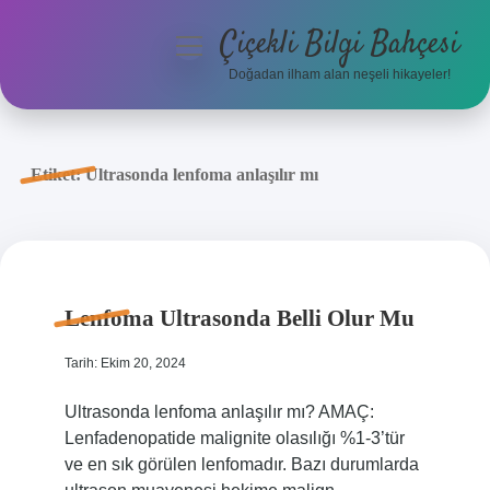
Çiçekli Bilgi Bahçesi
menüyü
aç
Doğadan ilham alan neşeli hikayeler!
Anasayfa
Gizlilik Politikası
Etiket:
Ultrasonda lenfoma anlaşılır mı
Yasal Uyarı
Hakkımızda
Lenfoma Ultrasonda Belli Olur Mu
Tarih: Ekim 20, 2024
Ultrasonda lenfoma anlaşılır mı? AMAÇ:
Lenfadenopatide malignite olasılığı %1-3’tür
ve en sık görülen lenfomadır. Bazı durumlarda