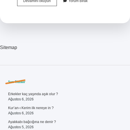
Lenfoma
Devamını okuyun
Yorum Bırak
Ultrasonda
Belli
Olur
Mu
Sitemap
Sidebar
Son Yazılar
Erkekler kaç yaşında aşık olur ?
Ağustos 6, 2026
Kur’an-ı Kerim ilk nereye in ?
Ağustos 6, 2026
Ayakkabı bağcığına ne denir ?
Ağustos 5, 2026